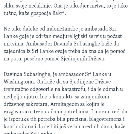
sliku svoje nećakinje. Ona je takodjer mrtva, to je tako
tužno, kaže gospodja Bakri.
Ne tako daleko od indonežanske je ambasada Sri
Lanke gdje je održan medjureligijski servis u počast
mrtvima. Ambasador Davinda Subasinghe kaže da
zajednica iz Sri Lanke ovdje treba da zna da je pomoć
na putu, posebno pomoć Sjedinjenih Država.
Davinda Subasinghe, je ambasador Sri Lanke u
Washingtonu. On kaže da su Sjedinjene Države
trenutačno odgovorile na katastrofu, i da je odmah u
nedjelju ujutro, bio u kontaktu sa zamjenikom
državnog sekretara, Armitageom sa kojim je
razgovarao o trenutačnim potrebama. I moram reći da
je isporuka tih potreba bila precizna, blagovremena i
kontinuirana i da će biti još veća narednih dana, kaže