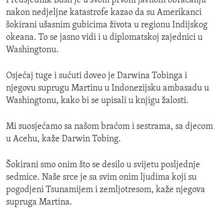
Predsjednik Bush je u svom prvom javnom obraćanju
MAGAZIN
nakon nedjeljne katastrofe kazao da su Amerikanci
šokirani ušasnim gubicima života u regionu Indijskog
O GLASU AMERIKE
okeana. To se jasno vidi i u diplomatskoj zajednici u
Washingtonu.
Learning English
Osjećaj tuge i sućuti doveo je Darwina Tobinga i
PRATITE NAS
njegovu suprugu Martinu u Indonezijsku ambasadu u
Washingtonu, kako bi se upisali u knjigu žalosti.
Mi suosjećamo sa našom braćom i sestrama, sa djecom
Jezici
u Acehu, kaže Darwin Tobing.
Šokirani smo onim što se desilo u svijetu posljednje
sedmice. Naše srce je sa svim onim ljudima koji su
pogodjeni Tsunamijem i zemljotresom, kaže njegova
supruga Martina.