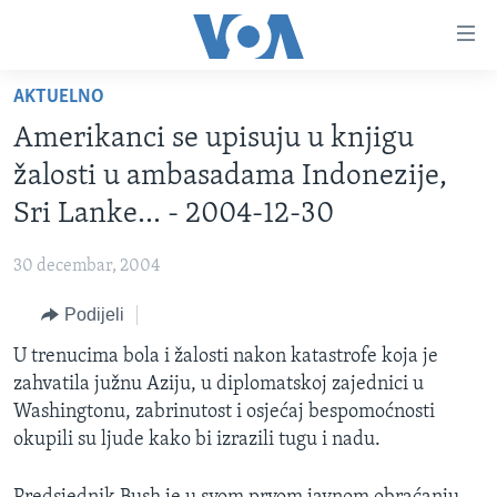
Linkovi
Pređi
na
AKTUELNO
glavni
TV PROGRAM
sadržaj
Amerikanci se upisuju u knjigu
VIDEO
Pređi
žalosti u ambasadama Indonezije,
na
FOTOGRAFIJE DANA
Sri Lanke... - 2004-12-30
glavnu
VIJESTI
navigaciju
30 decembar, 2004
Idi
NAUKA I TEHNOLOGIJA
SJEDINJENE AMERIČKE DRŽAVE
na
Podijeli
SPECIJALNI PROJEKTI
BOSNA I HERCEGOVINA
pretragu
U trenucima bola i žalosti nakon katastrofe koja je
KORUPCIJA
SVIJET
zahvatila južnu Aziju, u diplomatskoj zajednici u
SLOBODA MEDIJA
Washingtonu, zabrinutost i osjećaj bespomoćnosti
ŽENSKA STRANA
okupili su ljude kako bi izrazili tugu i nadu.
IZBJEGLIČKA STRANA