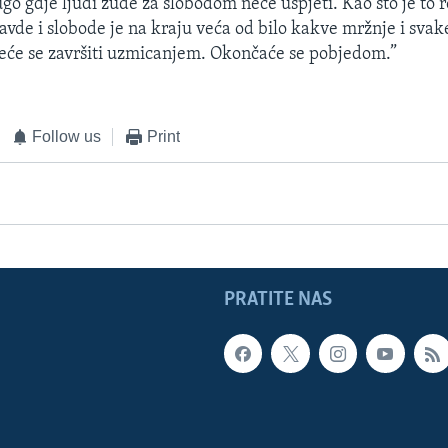
rugo gdje ljudi žude za slobodom neće uspjeti. Kao što je to
vde i slobode je na kraju veća od bilo kakve mržnje i svake
neće se završiti uzmicanjem. Okončaće se pobjedom.”
Follow us
Print
PRATITE NAS