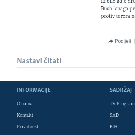
ili bilo gdje d
Bush ”snaga pra
protiv terora 
Podijeli
Nastavi čitati
INFORMACIJE
SADRŽAJ
Learning English
O nama
TV Program
Kontakt
SAD
PRATITE NAS
Privatnost
BIH