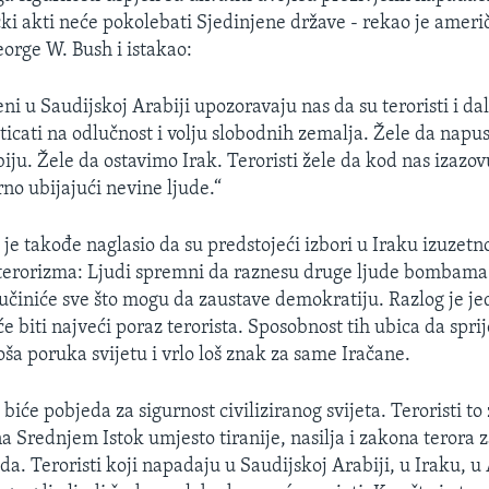
čki akti neće pokolebati Sjedinjene države - rekao je ameri
orge W. Bush i istakao:
i u Saudijskoj Arabiji upozoravaju nas da su teroristi i dal
uticati na odlučnost i volju slobodnih zemalja. Žele da napu
ju. Žele da ostavimo Irak. Teroristi žele da kod nas izazovu
no ubijajući nevine ljude.“
je takođe naglasio da su predstojeći izbori u Iraku izuzet
 terorizma: Ljudi spremni da raznesu druge ljude bombama
činiće sve što mogu da zaustave demokratiju. Razlog je je
e biti najveći poraz terorista. Sposobnost tih ubica da spri
loša poruka svijetu i vrlo loš znak za same Iračane.
biće pobjeda za sigurnost civiliziranog svijeta. Teroristi to
 Srednjem Istok umjesto tiranije, nasilja i zakona terora z
da. Teroristi koji napadaju u Saudijskoj Arabiji, u Iraku, u