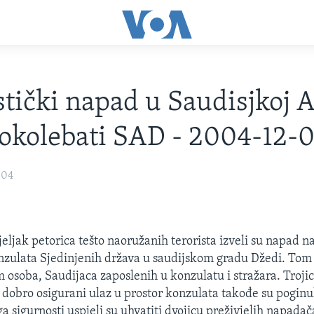
stički napad u Saudisjkoj A
okolebati SAD - 2004-12-
004
jeljak petorica tešto naoružanih terorista izveli su napad n
zulata Sjedinjenih država u saudijskom gradu Džedi. Tom
 osoba, Saudijaca zaposlenih u konzulatu i stražara. Trojica
z dobro osigurani ulaz u prostor konzulata takođe su poginul
a sigurnosti uspjeli su uhvatiti dvojicu preživjelih napadač