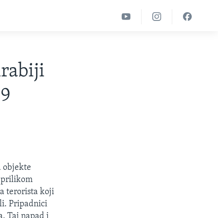
rabiji
09
a objekte
 prilikom
 terorista koji
i. Pripadnici
a. Taj napad i