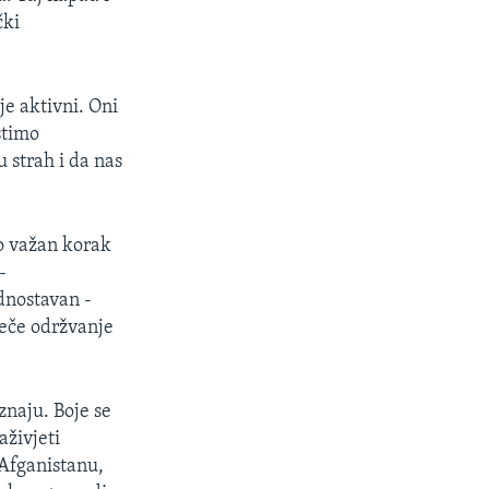
čki
je aktivni. Oni
stimo
 strah i da nas
no važan korak
-
dnostavan -
ječe održvanje
 znaju. Boje se
aživjeti
 Afganistanu,