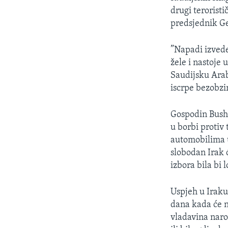
MAGAZIN
drugi teroristi
O GLASU AMERIKE
predsjednik Ge
”Napadi izveden
žele i nastoje 
Saudijsku Arabi
iscrpe bezobzir
Gospodin Bush 
u borbi protiv
automobilima u
slobodan Irak ć
izbora bila bi 
Uspjeh u Iraku 
dana kada će na
vladavina naro