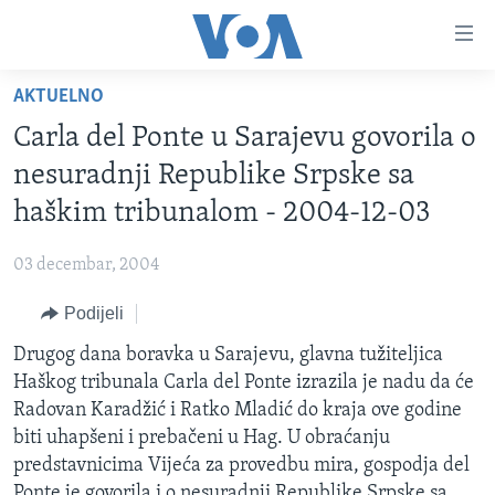
Linkovi
Pređi
na
AKTUELNO
glavni
TV PROGRAM
sadržaj
Carla del Ponte u Sarajevu govorila o
VIDEO
Pređi
nesuradnji Republike Srpske sa
na
FOTOGRAFIJE DANA
haškim tribunalom - 2004-12-03
glavnu
VIJESTI
navigaciju
03 decembar, 2004
Idi
NAUKA I TEHNOLOGIJA
SJEDINJENE AMERIČKE DRŽAVE
na
Podijeli
SPECIJALNI PROJEKTI
BOSNA I HERCEGOVINA
pretragu
Drugog dana boravka u Sarajevu, glavna tužiteljica
KORUPCIJA
SVIJET
Haškog tribunala Carla del Ponte izrazila je nadu da će
SLOBODA MEDIJA
Radovan Karadžić i Ratko Mladić do kraja ove godine
ŽENSKA STRANA
biti uhapšeni i prebačeni u Hag. U obraćanju
predstavnicima Vijeća za provedbu mira, gospodja del
IZBJEGLIČKA STRANA
Ponte je govorila i o nesuradnji Republike Srpske sa