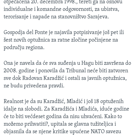
otpečaćena 20. decembra 1998., tereti ga na osnovu
individualne i komandne odgovornosti, za ubistva,
terorisanje i napade na stanovništvo Sarajeva.
Gospodja del Ponte je najavila potpisivanje još pet ili
šest novih optužnica za ratne zločine počinjene na
području regiona.
Ona je navela da će sva suđenja u Hagu biti završena do
2008. godine i ponovila da Tribunal neće biti zatvoren
sve dok Radovan Karadžić i ostali sa javnih optužnica,
ne budu privedena pravdi.
Realnost je da su Karadžić, Mladić i još 18 optuženih
idalje na slobodi. Za Karadžića i Mladića, iduće godine
će to biti većdeset godina da nisu uhvaćeni. Kako to
možemo prihvatiti?, upitala se glavna tužiteljica i
objasnila da se njene kritike upućene NATO savezu