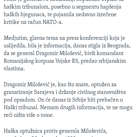
MAGAZIN
haškim tribunalom, posebno u segmentu hapšenja
haških bjegunaca, te pojasnila nedavno izrečene
O GLASU AMERIKE
kritike na račun NATO-a.
Learning English
Medjutim, glavna tema na press konferenciji koja je
uslijedila, bila je informacija, danas stigla iz Beograda,
PRATITE NAS
da se general Dragomir Milošević, bivši komandant
Romanijskog korpusa Vojske RS, predao srbijanskim
vlastima.
Jezici
Dragomir Milošević je, kao što znate, optužen za
granatiranje Sarajeva i držanje civilnog stanovništva
pod opsadom. On će danas iz Srbije biti prebačen u
Haški tribunal. Nemam drugih informacija, te ne mogu
reći ništa više o tome.
Haška optužnica protiv generala Miloševića,