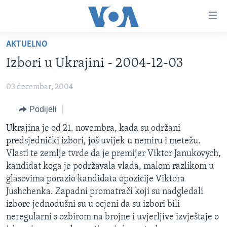
Linkovi
Pređi
na
AKTUELNO
glavni
TV PROGRAM
sadržaj
Izbori u Ukrajini - 2004-12-03
VIDEO
Pređi
na
03 decembar, 2004
FOTOGRAFIJE DANA
glavnu
VIJESTI
Podijeli
navigaciju
Idi
NAUKA I TEHNOLOGIJA
SJEDINJENE AMERIČKE DRŽAVE
Ukrajina je od 21. novembra, kada su održani
na
predsjednički izbori, još uvijek u nemiru i metežu.
SPECIJALNI PROJEKTI
BOSNA I HERCEGOVINA
pretragu
Vlasti te zemlje tvrde da je premijer Viktor Janukovych,
KORUPCIJA
SVIJET
kandidat koga je podržavala vlada, malom razlikom u
glasovima porazio kandidata opozicije Viktora
SLOBODA MEDIJA
Jushchenka. Zapadni promatrači koji su nadgledali
ŽENSKA STRANA
izbore jednodušni su u ocjeni da su izbori bili
neregularni s ozbirom na brojne i uvjerljive izvještaje o
IZBJEGLIČKA STRANA