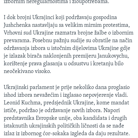
izbornim neregularnostima i zloupotrebama.
MAGAZIN
O GLASU AMERIKE
I dok brojni Ukrajinci koji podržavaju gospodina
Jushchenka nastavljaju sa velikim mirnim protestima,
Vrhovni sud Ukrajine razmatra brojne žalbe o izbornim
Learning English
prevarama. Posebnu pažnju sudije su obratile na način
održavanja izbora u istočnim dijelovima Ukrajine gdje
PRATITE NAS
je izlazak birača naklonjenih premijeru Janukovychu,
korištenje prava glasanja u odsustvu i kretanju bilo
neočekivano visoko.
Jezici
Ukrajinski parlament je prije nekoliko dana proglasio
ishod izbora nevažećim i izglasao nepovjerenje vladi.
Leonid Kuchma, predsjednik Ukrajine, kome mandat
ističe, podržao je održavanje novih izbora. Napori
predstavnika Evropske unije, oba kandidata i drugih
istaknutih ukrajinskih političkih ličnosti da se nađe
izlaz iz izbornog ćor-sokaka izgleda da daju rezultate.