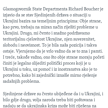
Glasnogovornik State Departmenta Richard Boucher je
izjavio da se stav Sjedinjenih država o situaciji u
Ukrajini bazira na temeljnim principima: Obje strane,
kao prvo, trebaju na miran način riješiti probleme u
Ukrajini. Drugo, mi čvrsto i snažno podržavamo
teritorijalnu cjelovitost Ukrajine, njen suverenitet,
slobodu i neovisnost. To je bila naša pozicija i takva
ostaje. Vjerujemo da je vrlo važno da se to zna i pamti.
I treće, takođe važno, ono što obje strane moraju početi
činiti je legalno slijediti politički proces koji je u
Ukrajini u toku, uz pomoć i iz inostranstva ako je to
potrebno, kako bi zajednički iznašle mirno rješenje
sadašnjih problema.
Sjedinjene države su čvrsto ubijeđene da i u Ukrajini, i
bilo gdje drugo, volja naroda treba biti poštovana i
nadaju se da ukrajinska kriza može biti riješena na