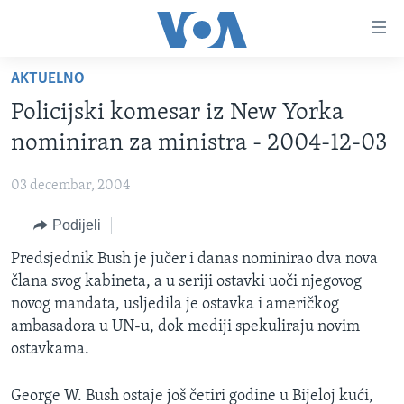
Linkovi
Pređi
na
AKTUELNO
glavni
TV PROGRAM
sadržaj
Policijski komesar iz New Yorka
VIDEO
Pređi
nominiran za ministra - 2004-12-03
na
FOTOGRAFIJE DANA
glavnu
03 decembar, 2004
VIJESTI
navigaciju
Idi
Podijeli
NAUKA I TEHNOLOGIJA
SJEDINJENE AMERIČKE DRŽAVE
na
SPECIJALNI PROJEKTI
Predsjednik Bush je jučer i danas nominirao dva nova
BOSNA I HERCEGOVINA
pretragu
člana svog kabineta, a u seriji ostavki uoči njegovog
KORUPCIJA
SVIJET
novog mandata, usljedila je ostavka i američkog
SLOBODA MEDIJA
ambasadora u UN-u, dok mediji spekuliraju novim
ostavkama.
ŽENSKA STRANA
IZBJEGLIČKA STRANA
George W. Bush ostaje još četiri godine u Bijeloj kući,