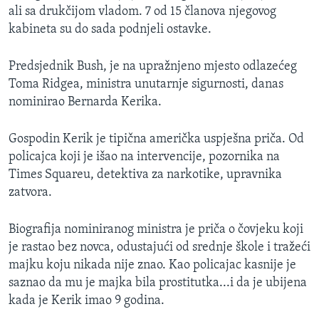
ali sa drukčijom vladom. 7 od 15 članova njegovog
MAGAZIN
kabineta su do sada podnjeli ostavke.
O GLASU AMERIKE
Predsjednik Bush, je na upražnjeno mjesto odlazećeg
Learning English
Toma Ridgea, ministra unutarnje sigurnosti, danas
nominirao Bernarda Kerika.
PRATITE NAS
Gospodin Kerik je tipična američka uspješna priča. Od
policajca koji je išao na intervencije, pozornika na
Times Squareu, detektiva za narkotike, upravnika
Jezici
zatvora.
Biografija nominiranog ministra je priča o čovjeku koji
je rastao bez novca, odustajući od srednje škole i tražeći
majku koju nikada nije znao. Kao policajac kasnije je
saznao da mu je majka bila prostitutka...i da je ubijena
kada je Kerik imao 9 godina.