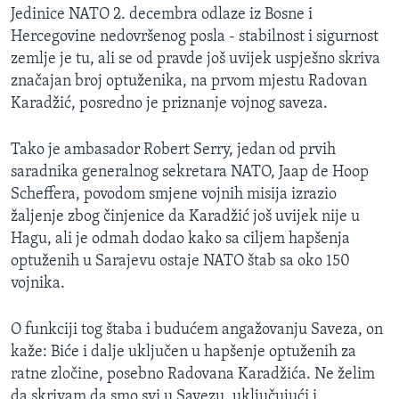
Jedinice NATO 2. decembra odlaze iz Bosne i
MAGAZIN
Hercegovine nedovršenog posla - stabilnost i sigurnost
O GLASU AMERIKE
zemlje je tu, ali se od pravde još uvijek uspješno skriva
značajan broj optuženika, na prvom mjestu Radovan
Learning English
Karadžić, posredno je priznanje vojnog saveza.
PRATITE NAS
Tako je ambasador Robert Serry, jedan od prvih
saradnika generalnog sekretara NATO, Jaap de Hoop
Scheffera, povodom smjene vojnih misija izrazio
žaljenje zbog činjenice da Karadžić još uvijek nije u
Jezici
Hagu, ali je odmah dodao kako sa ciljem hapšenja
optuženih u Sarajevu ostaje NATO štab sa oko 150
vojnika.
O funkciji tog štaba i budućem angažovanju Saveza, on
kaže: Biće i dalje uključen u hapšenje optuženih za
ratne zločine, posebno Radovana Karadžića. Ne želim
da skrivam da smo svi u Savezu, uključujući i