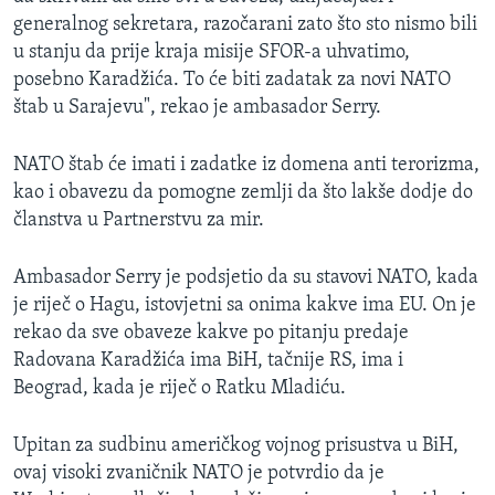
generalnog sekretara, razočarani zato što sto nismo bili
u stanju da prije kraja misije SFOR-a uhvatimo,
posebno Karadžića. To će biti zadatak za novi NATO
štab u Sarajevu", rekao je ambasador Serry.
NATO štab će imati i zadatke iz domena anti terorizma,
kao i obavezu da pomogne zemlji da što lakše dodje do
članstva u Partnerstvu za mir.
Ambasador Serry je podsjetio da su stavovi NATO, kada
je riječ o Hagu, istovjetni sa onima kakve ima EU. On je
rekao da sve obaveze kakve po pitanju predaje
Radovana Karadžića ima BiH, tačnije RS, ima i
Beograd, kada je riječ o Ratku Mladiću.
Upitan za sudbinu američkog vojnog prisustva u BiH,
ovaj visoki zvaničnik NATO je potvrdio da je