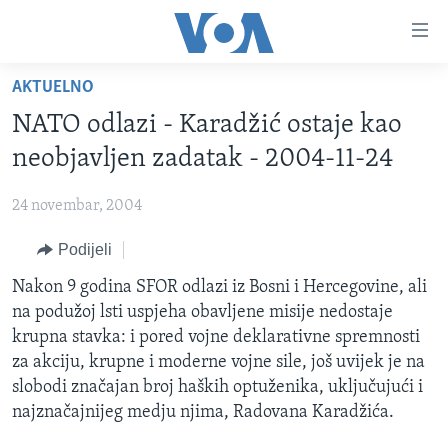
Linkovi
Pređi
na
AKTUELNO
glavni
TV PROGRAM
sadržaj
NATO odlazi - Karadžić ostaje kao
VIDEO
Pređi
neobjavljen zadatak - 2004-11-24
na
FOTOGRAFIJE DANA
glavnu
24 novembar, 2004
VIJESTI
navigaciju
Idi
Podijeli
NAUKA I TEHNOLOGIJA
SJEDINJENE AMERIČKE DRŽAVE
na
SPECIJALNI PROJEKTI
Nakon 9 godina SFOR odlazi iz Bosni i Hercegovine, ali
BOSNA I HERCEGOVINA
pretragu
na podužoj lsti uspjeha obavljene misije nedostaje
KORUPCIJA
SVIJET
krupna stavka: i pored vojne deklarativne spremnosti
SLOBODA MEDIJA
za akciju, krupne i moderne vojne sile, još uvijek je na
slobodi značajan broj haških optuženika, uključujući i
ŽENSKA STRANA
najznačajnijeg medju njima, Radovana Karadžića.
IZBJEGLIČKA STRANA