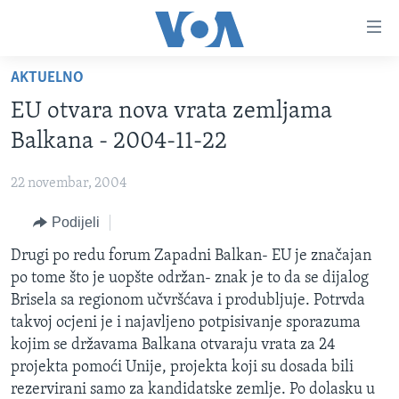
Linkovi
Pređi
na
AKTUELNO
glavni
TV PROGRAM
sadržaj
EU otvara nova vrata zemljama
VIDEO
Pređi
Balkana - 2004-11-22
na
FOTOGRAFIJE DANA
glavnu
22 novembar, 2004
VIJESTI
navigaciju
Idi
Podijeli
NAUKA I TEHNOLOGIJA
SJEDINJENE AMERIČKE DRŽAVE
na
SPECIJALNI PROJEKTI
Drugi po redu forum Zapadni Balkan- EU je značajan
BOSNA I HERCEGOVINA
pretragu
po tome što je uopšte održan- znak je to da se dijalog
KORUPCIJA
SVIJET
Brisela sa regionom učvršćava i produbljuje. Potrvda
SLOBODA MEDIJA
takvoj ocjeni je i najavljeno potpisivanje sporazuma
kojim se državama Balkana otvaraju vrata za 24
ŽENSKA STRANA
projekta pomoći Unije, projekta koji su dosada bili
IZBJEGLIČKA STRANA
rezervirani samo za kandidatske zemlje. Po dolasku u