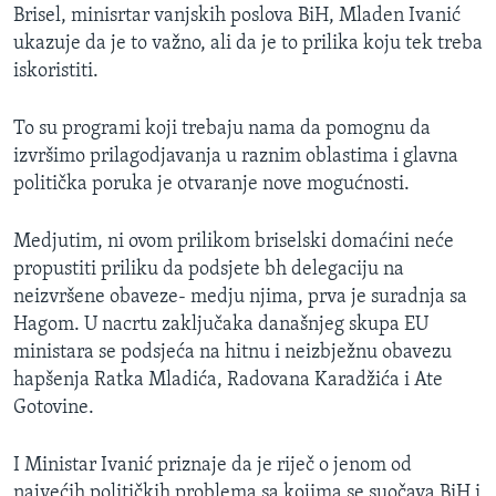
Brisel, minisrtar vanjskih poslova BiH, Mladen Ivanić
MAGAZIN
ukazuje da je to važno, ali da je to prilika koju tek treba
O GLASU AMERIKE
iskoristiti.
Learning English
To su programi koji trebaju nama da pomognu da
izvršimo prilagodjavanja u raznim oblastima i glavna
PRATITE NAS
politička poruka je otvaranje nove mogućnosti.
Medjutim, ni ovom prilikom briselski domaćini neće
propustiti priliku da podsjete bh delegaciju na
Jezici
neizvršene obaveze- medju njima, prva je suradnja sa
Hagom. U nacrtu zaključaka današnjeg skupa EU
ministara se podsjeća na hitnu i neizbježnu obavezu
hapšenja Ratka Mladića, Radovana Karadžića i Ate
Gotovine.
I Ministar Ivanić priznaje da je riječ o jenom od
najvećih političkih problema sa kojima se suočava BiH i