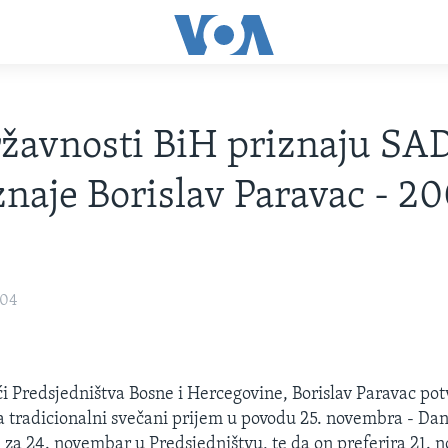
žavnosti BiH priznaju SAD,
znaje Borislav Paravac - 20
004
i Predsjedništva Bosne i Hercegovine, Borislav Paravac pot
a tradicionalni svečani prijem u povodu 25. novembra - Dan
n za 24. novembar u Predsjedništvu, te da on preferira 21.