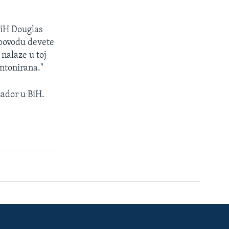
BiH Douglas
 povodu devete
 nalaze u toj
intonirana."
ador u BiH.