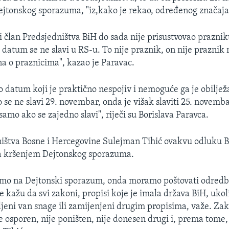
ejtonskog sporazuma, "iz,kako je rekao, određenog značaja
i član Predsjedništva BiH do sada nije prisustvovao prazniku
 datum se ne slavi u RS-u. To nije praznik, on nije praznik n
 o praznicima", kazao je Paravac.
o datum koji je praktično nespojiv i nemoguće ga je obiljež
se ne slavi 29. novembar, onda je višak slaviti 25. novemba
samo ako se zajedno slavi", riječi su Borislava Paravca.
ištva Bosne i Hercegovine Sulejman Tihić ovakvu odluku B
a kršenjem Dejtonskog sporazuma.
amo na Dejtonski sporazum, onda moramo poštovati odredb
 kažu da svi zakoni, propisi koje je imala država BiH, ukol
vljeni van snage ili zamijenjeni drugim propisima, važe. Za
e osporen, nije poništen, nije donesen drugi i, prema tome,