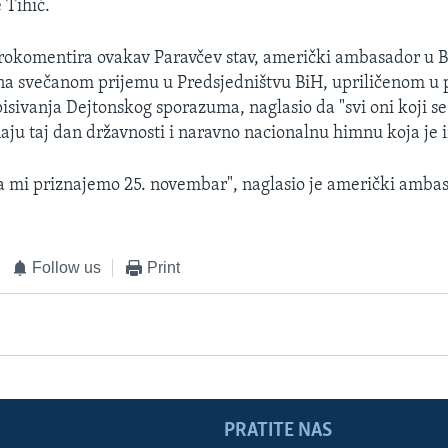
 Tihić.
rokomentira ovakav Paravčev stav, američki ambasador u 
na svečanom prijemu u Predsjedništvu BiH, upriličenom u
isivanja Dejtonskog sporazuma, naglasio da "svi oni koji se
naju taj dan državnosti i naravno nacionalnu himnu koja je 
 mi priznajemo 25. novembar", naglasio je američki ambas
Follow us
Print
PRATITE NAS