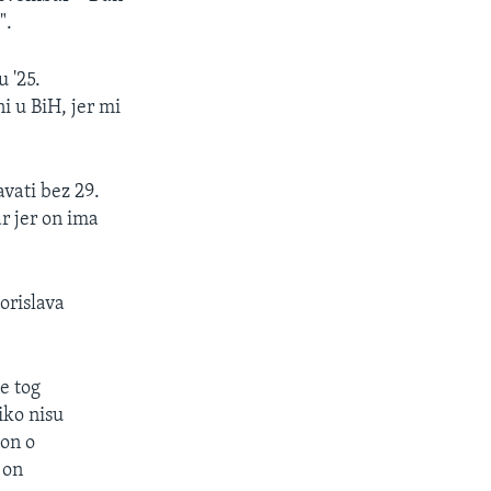
".
 '25.
i u BiH, jer mi
avati bez 29.
r jer on ima
orislava
e tog
iko nisu
kon o
 on