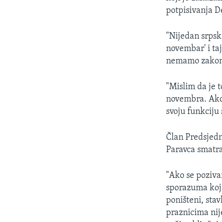
MAGAZIN
potpisivanja D
O GLASU AMERIKE
"Nijedan srpsk
novembar' i taj
nemamo zakona
"Mislim da je t
novembra. Ako 
svoju funkciju 
Član Predsjedn
Paravca smatr
"Ako se poziv
sporazuma koje
poništeni, sta
praznicima nij