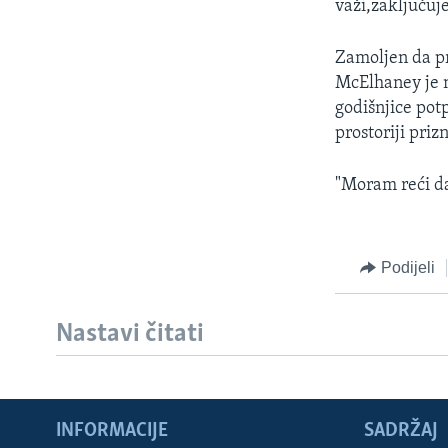
važi,zaključuje
Zamoljen da p
McElhaney je 
godišnjice potp
prostoriji priz
"Moram reći da
Podijeli
Nastavi čitati
Learning English
INFORMACIJE
SADRŽAJ
PRATITE NAS