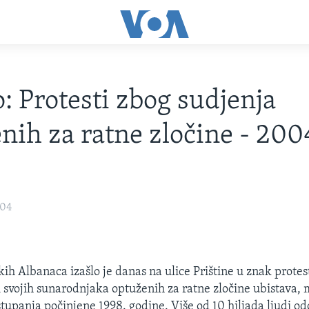
: Protesti zbog sudjenja
nih za ratne zločine - 200
004
kih Albanaca izašlo je danas na ulice Prištine u znak prote
ci svojih sunarodnjaka optuženih za ratne zločine ubistava, 
tupanja počinjene 1998. godine. Više od 10 hiljada ljudi odo