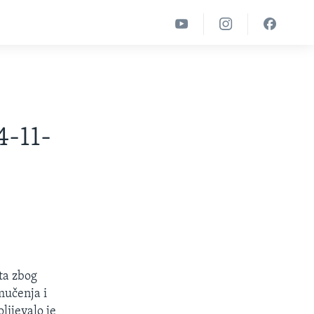
4-11-
sta zbog
mučenja i
lijevalo je