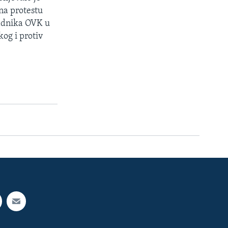
na protestu
padnika OVK u
kog i protiv