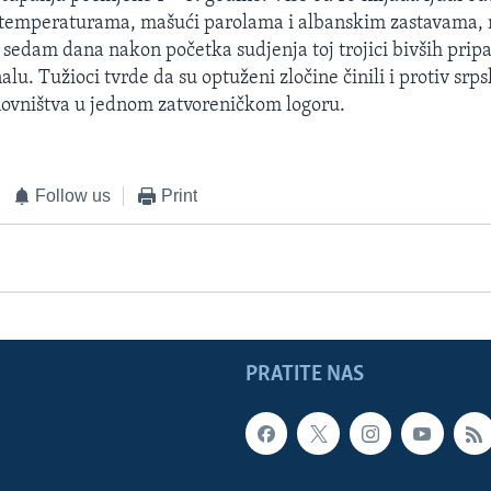
temperaturama, mašući parolama i albanskim zastavama, 
sedam dana nakon početka sudjenja toj trojici bivših pri
u. Tužioci tvrde da su optuženi zločine činili i protiv srps
novništva u jednom zatvoreničkom logoru.
Follow us
Print
PRATITE NAS