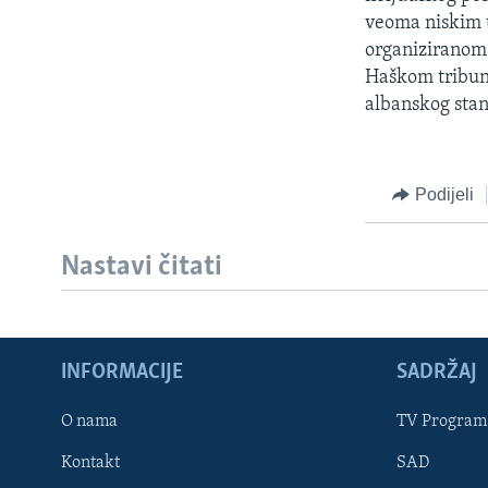
MAGAZIN
veoma niskim 
O GLASU AMERIKE
organiziranom 
Haškom tribunal
albanskog sta
Podijeli
Nastavi čitati
INFORMACIJE
SADRŽAJ
Learning English
O nama
TV Program
Kontakt
SAD
PRATITE NAS