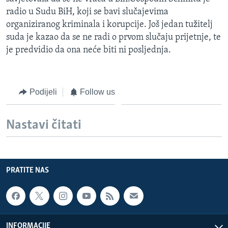
MAGAZIN
radio u Sudu BiH, koji se bavi slučajevima
organiziranog kriminala i korupcije. Još jedan tužitelj
O GLASU AMERIKE
suda je kazao da se ne radi o prvom slučaju prijetnje, te
je predvidio da ona neće biti ni posljednja.
Learning English
PRATITE NAS
Podijeli
Follow us
Nastavi čitati
Jezici
PRATITE NAS
INFORMACIJE