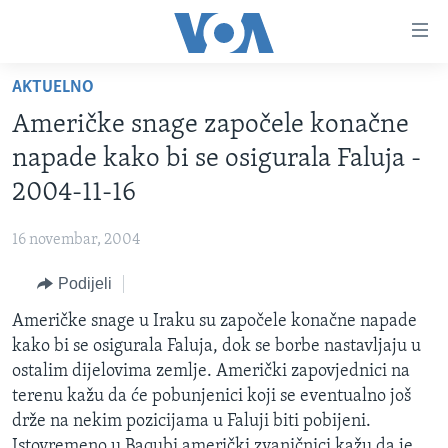
Linkovi
Pređi
na
AKTUELNO
glavni
TV PROGRAM
sadržaj
Američke snage započele konačne
VIDEO
Pređi
napade kako bi se osigurala Faluja -
na
FOTOGRAFIJE DANA
2004-11-16
glavnu
VIJESTI
navigaciju
16 novembar, 2004
Idi
NAUKA I TEHNOLOGIJA
SJEDINJENE AMERIČKE DRŽAVE
na
Podijeli
SPECIJALNI PROJEKTI
BOSNA I HERCEGOVINA
pretragu
Američke snage u Iraku su započele konačne napade
KORUPCIJA
SVIJET
kako bi se osigurala Faluja, dok se borbe nastavljaju u
SLOBODA MEDIJA
ostalim dijelovima zemlje. Američki zapovjednici na
ŽENSKA STRANA
terenu kažu da će pobunjenici koji se eventualno još
drže na nekim pozicijama u Faluji biti pobijeni.
IZBJEGLIČKA STRANA
Istovremeno u Baqubi američki zvaničnici kažu da je