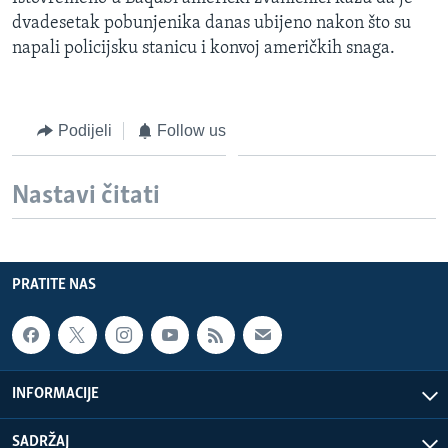
MAGAZIN
dvadesetak pobunjenika danas ubijeno nakon što su
napali policijsku stanicu i konvoj američkih snaga.
O GLASU AMERIKE
Learning English
Podijeli
Follow us
PRATITE NAS
Nastavi čitati
Jezici
PRATITE NAS
INFORMACIJE
SADRŽAJ