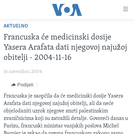
Linkovi
Pređi
na
AKTUELNO
glavni
TV PROGRAM
sadržaj
Francuska će medicinski dosije
VIDEO
Pređi
Yasera Arafata dati njegovoj najužoj
na
FOTOGRAFIJE DANA
obitelji - 2004-11-16
glavnu
VIJESTI
navigaciju
16 novembar, 2004
Idi
NAUKA I TEHNOLOGIJA
SJEDINJENE AMERIČKE DRŽAVE
na
Podijeli
SPECIJALNI PROJEKTI
BOSNA I HERCEGOVINA
pretragu
Francuska je saopćila da će medicinski dosije Yasera
KORUPCIJA
SVIJET
Arafata dati njegovoj najužoj obitelji, ali da neće
SLOBODA MEDIJA
objelodaniti uzrok njegove smrti palestinskim
ŽENSKA STRANA
zvaničnicima koji su zatražili detalje. Govoreći danas u
Parizu, francuski ministar vanjskih poslova Michel
IZBJEGLIČKA STRANA
Barnier je rekao da prema francuskom zakonu samo