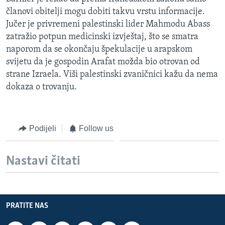
MAGAZIN
članovi obitelji mogu dobiti takvu vrstu informacije.
Jučer je privremeni palestinski lider Mahmodu Abass
O GLASU AMERIKE
zatražio potpun medicinski izvještaj, što se smatra
naporom da se okončaju špekulacije u arapskom
Learning English
svijetu da je gospodin Arafat možda bio otrovan od
strane Izraela. Viši palestinski zvaničnici kažu da nema
PRATITE NAS
dokaza o trovanju.
Jezici
Podijeli
Follow us
Nastavi čitati
PRATITE NAS