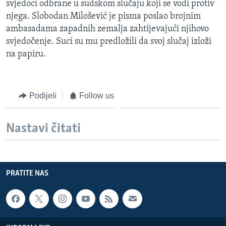
svjedoci odbrane u sudskom slučaju koji se vodi protiv
MAGAZIN
njega. Slobodan Milošević je pisma poslao brojnim
O GLASU AMERIKE
ambasadama zapadnih zemalja zahtijevajući njihovo
svjedočenje. Suci su mu predložili da svoj slučaj izloži
na papiru.
Learning English
PRATITE NAS
Podijeli
Follow us
Nastavi čitati
Jezici
PRATITE NAS