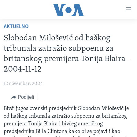
Linkovi
Pređi
na
AKTUELNO
glavni
TV PROGRAM
sadržaj
Slobodan Milošević od haškog
VIDEO
Pređi
tribunala zatražio subpoenu za
na
FOTOGRAFIJE DANA
britanskog premijera Tonija Blaira -
glavnu
VIJESTI
navigaciju
2004-11-12
Idi
NAUKA I TEHNOLOGIJA
SJEDINJENE AMERIČKE DRŽAVE
na
12 novembar, 2004
SPECIJALNI PROJEKTI
BOSNA I HERCEGOVINA
pretragu
Podijeli
KORUPCIJA
SVIJET
Bivši jugoslovenski predsjednik Slobodan Milošević je
SLOBODA MEDIJA
od haškog tribunala zatražio subpoenu za britanskog
ŽENSKA STRANA
premijera Tonija Blaira i bivšeg američkog
predsjednika Billa Clintona kako bi se pojavili kao
IZBJEGLIČKA STRANA