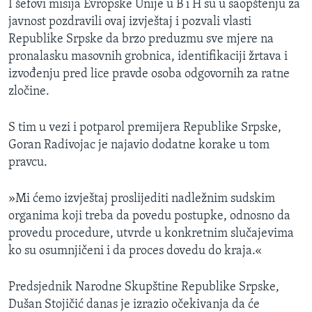
I šefovi misija Evropske Unije u B i H su u saopštenju za
javnost pozdravili ovaj izvještaj i pozvali vlasti
Republike Srpske da brzo preduzmu sve mjere na
pronalasku masovnih grobnica, identifikaciji žrtava i
izvođenju pred lice pravde osoba odgovornih za ratne
zločine.
S tim u vezi i potparol premijera Republike Srpske,
Goran Radivojac je najavio dodatne korake u tom
pravcu.
»Mi ćemo izvještaj proslijediti nadležnim sudskim
organima koji treba da povedu postupke, odnosno da
provedu procedure, utvrde u konkretnim slučajevima
ko su osumnjičeni i da proces dovedu do kraja.«
Predsjednik Narodne Skupštine Republike Srpske,
Dušan Stojičić danas je izrazio očekivanja da će