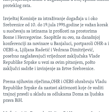
MAGAZIN
proteklog rata.
O GLASU AMERIKE
Izvještaj Komisije za istraživanje događaja u i oko
Srebrenice od 10. do 19.jula 1995.godine je važan korak
Learning English
u suočavaju sa istinama iz prošlosti na prostorima
Bosne i Hercegovine. Saopštile su ovo, na današnjoj
PRATITE NAS
konferenciji za novinare u Banjaluci, portparoli OHR-a i
OEBS-a, Ljiljana Radetić i Vedrana Dimitrijević,
posebno naglašavajući vrijednost zaključaka Vlade
Republike Srpske u vezi sa ovim pitanjem, pošto
Jezici
zaključci sadrže i izvinjenje za žrtve Srebrenice.
Prema njihovim riječima,OHR i OEBS ohrabruju Vladu
Republike Srpske da nastavi aktivnosti koje će voditi
trajnoj pravdi u skladu sa odlukama Doma za ljudska
prava BiH.