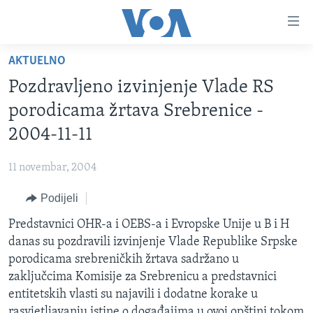
Linkovi
Pređi
na
AKTUELNO
glavni
TV PROGRAM
sadržaj
Pozdravljeno izvinjenje Vlade RS
VIDEO
Pređi
porodicama žrtava Srebrenice -
na
FOTOGRAFIJE DANA
2004-11-11
glavnu
VIJESTI
navigaciju
11 novembar, 2004
Idi
NAUKA I TEHNOLOGIJA
SJEDINJENE AMERIČKE DRŽAVE
na
Podijeli
SPECIJALNI PROJEKTI
BOSNA I HERCEGOVINA
pretragu
Predstavnici OHR-a i OEBS-a i Evropske Unije u B i H
KORUPCIJA
SVIJET
danas su pozdravili izvinjenje Vlade Republike Srpske
SLOBODA MEDIJA
porodicama srebreničkih žrtava sadržano u
ŽENSKA STRANA
zaključcima Komisije za Srebrenicu a predstavnici
entitetskih vlasti su najavili i dodatne korake u
IZBJEGLIČKA STRANA
rasvjetljavanju istine o događajima u ovoj opštini tokom