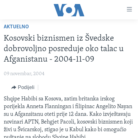
Linkovi
Pređi
na
AKTUELNO
glavni
TV PROGRAM
sadržaj
Kosovski biznismen iz Švedske
VIDEO
Pređi
dobrovoljno posreduje oko talac u
na
FOTOGRAFIJE DANA
Afganistanu - 2004-11-09
glavnu
VIJESTI
navigaciju
09 novembar, 2004
Idi
NAUKA I TEHNOLOGIJA
SJEDINJENE AMERIČKE DRŽAVE
na
Podijeli
SPECIJALNI PROJEKTI
BOSNA I HERCEGOVINA
pretragu
Shqipe Habibi sa Kosova, zatim britanka irskog
KORUPCIJA
SVIJET
porijekla Anneta Flanningan i filipinac Angelito Nayan
SLOBODA MEDIJA
su u Afgansitanu oteti prije 12 dana. Kako izvještavaju
ŽENSKA STRANA
novinari APTN, Behgjet Pacoli, kosovski biznismen koji
živi u Švicarskoj, stigao je u Kabul kako bi omogućio
IZBJEGLIČKA STRANA
puštanje na slobodu Shqipe Habibi.