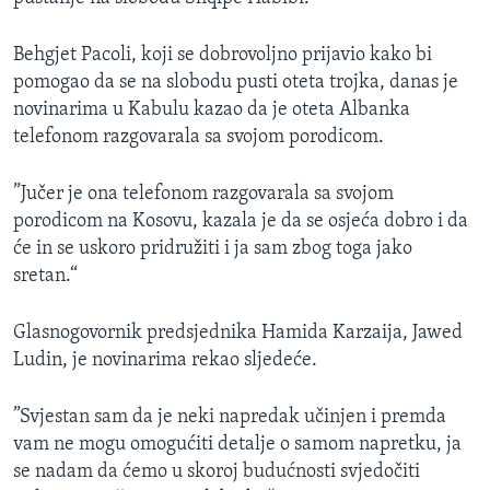
MAGAZIN
Behgjet Pacoli, koji se dobrovoljno prijavio kako bi
O GLASU AMERIKE
pomogao da se na slobodu pusti oteta trojka, danas je
novinarima u Kabulu kazao da je oteta Albanka
Learning English
telefonom razgovarala sa svojom porodicom.
PRATITE NAS
”Jučer je ona telefonom razgovarala sa svojom
porodicom na Kosovu, kazala je da se osjeća dobro i da
će in se uskoro pridružiti i ja sam zbog toga jako
sretan.“
Jezici
Glasnogovornik predsjednika Hamida Karzaija, Jawed
Ludin, je novinarima rekao sljedeće.
”Svjestan sam da je neki napredak učinjen i premda
vam ne mogu omogućiti detalje o samom napretku, ja
se nadam da ćemo u skoroj budućnosti svjedočiti