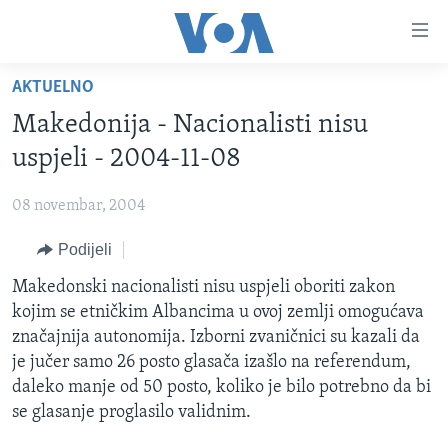
Linkovi
Pređi
na
AKTUELNO
glavni
TV PROGRAM
sadržaj
Makedonija - Nacionalisti nisu
VIDEO
Pređi
uspjeli - 2004-11-08
na
FOTOGRAFIJE DANA
glavnu
08 novembar, 2004
VIJESTI
navigaciju
Idi
Podijeli
NAUKA I TEHNOLOGIJA
SJEDINJENE AMERIČKE DRŽAVE
na
SPECIJALNI PROJEKTI
Makedonski nacionalisti nisu uspjeli oboriti zakon
BOSNA I HERCEGOVINA
pretragu
kojim se etničkim Albancima u ovoj zemlji omogućava
KORUPCIJA
SVIJET
značajnija autonomija. Izborni zvaničnici su kazali da
SLOBODA MEDIJA
je jučer samo 26 posto glasača izašlo na referendum,
daleko manje od 50 posto, koliko je bilo potrebno da bi
ŽENSKA STRANA
se glasanje proglasilo validnim.
IZBJEGLIČKA STRANA