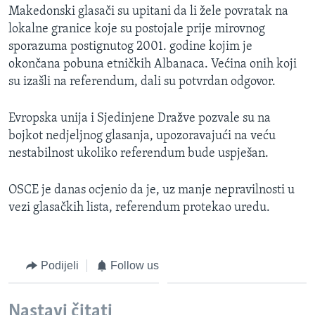
Makedonski glasači su upitani da li žele povratak na
MAGAZIN
lokalne granice koje su postojale prije mirovnog
O GLASU AMERIKE
sporazuma postignutog 2001. godine kojim je
okončana pobuna etničkih Albanaca. Većina onih koji
Learning English
su izašli na referendum, dali su potvrdan odgovor.
PRATITE NAS
Evropska unija i Sjedinjene Dražve pozvale su na
bojkot nedjeljnog glasanja, upozoravajući na veću
nestabilnost ukoliko referendum bude uspješan.
Jezici
OSCE je danas ocjenio da je, uz manje nepravilnosti u
vezi glasačkih lista, referendum protekao uredu.
Podijeli
Follow us
Nastavi čitati