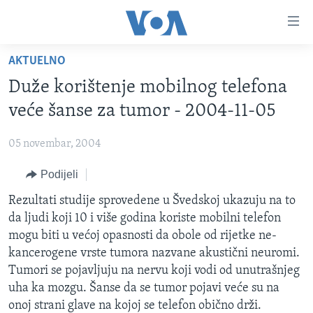
Linkovi
Pređi
na
AKTUELNO
glavni
TV PROGRAM
sadržaj
Duže korištenje mobilnog telefona
VIDEO
Pređi
veće šanse za tumor - 2004-11-05
na
FOTOGRAFIJE DANA
glavnu
05 novembar, 2004
VIJESTI
navigaciju
Idi
Podijeli
NAUKA I TEHNOLOGIJA
SJEDINJENE AMERIČKE DRŽAVE
na
SPECIJALNI PROJEKTI
Rezultati studije sprovedene u Švedskoj ukazuju na to
BOSNA I HERCEGOVINA
pretragu
da ljudi koji 10 i više godina koriste mobilni telefon
KORUPCIJA
SVIJET
mogu biti u većoj opasnosti da obole od rijetke ne-
SLOBODA MEDIJA
kancerogene vrste tumora nazvane akustični neuromi.
Tumori se pojavljuju na nervu koji vodi od unutrašnjeg
ŽENSKA STRANA
uha ka mozgu. Šanse da se tumor pojavi veće su na
IZBJEGLIČKA STRANA
onoj strani glave na kojoj se telefon obično drži.