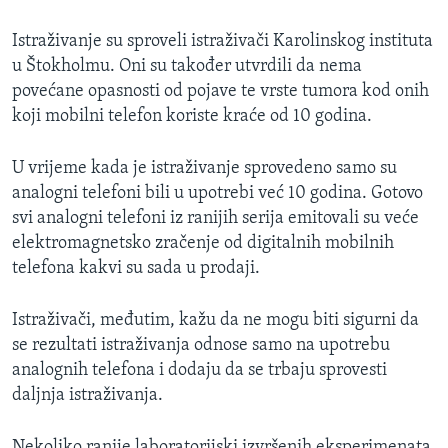
MAGAZIN
Istraživanje su sproveli istraživači Karolinskog instituta
O GLASU AMERIKE
u Štokholmu. Oni su također utvrdili da nema
povećane opasnosti od pojave te vrste tumora kod onih
Learning English
koji mobilni telefon koriste kraće od 10 godina.
PRATITE NAS
U vrijeme kada je istraživanje sprovedeno samo su
analogni telefoni bili u upotrebi već 10 godina. Gotovo
svi analogni telefoni iz ranijih serija emitovali su veće
elektromagnetsko zračenje od digitalnih mobilnih
Jezici
telefona kakvi su sada u prodaji.
Istraživači, međutim, kažu da ne mogu biti sigurni da
se rezultati istraživanja odnose samo na upotrebu
analognih telefona i dodaju da se trbaju sprovesti
daljnja istraživanja.
Nekoliko ranije laboratorijski izvršenih eksperimenata