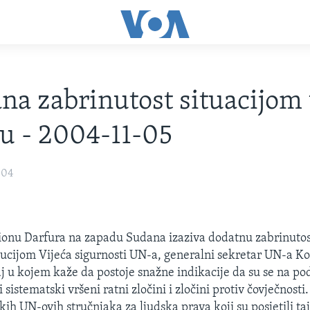
na zabrinutost situacijom
u - 2004-11-05
004
gionu Darfura na zapadu Sudana izaziva dodatnu zabrinutost
lucijom Vijeća sigurnosti UN-a, generalni sekretar UN-a Ko
aj u kojem kaže da postoje snažne indikacije da su se na p
i sistematski vršeni ratni zločini i zločini protiv čovječnosti
okih UN-ovih stručnjaka za ljudska prava koji su posjetili taj