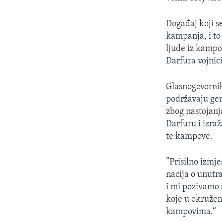
MAGAZIN
O GLASU AMERIKE
Događaj koji s
kampanja, i to
ljude iz kampo
Darfura vojnici 
Glasnogovorni
podržavaju ge
zbog nastojanj
Darfuru i izr
te kampove.
”Prisilno izmj
nacija o unutra
i mi pozivamo 
koje u okruže
kampovima.“