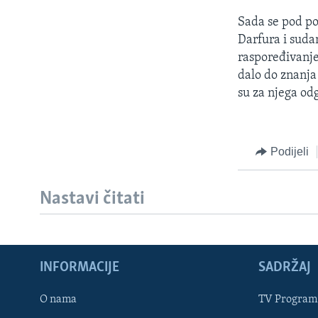
Sada se pod po
Darfura i suda
raspoređivanje
dalo do znanja 
su za njega od
Podijeli
Nastavi čitati
INFORMACIJE
SADRŽAJ
Learning English
O nama
TV Program