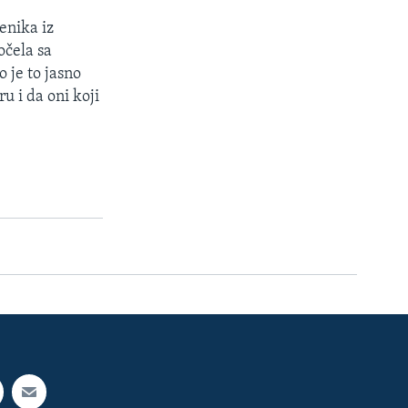
enika iz
očela sa
 je to jasno
u i da oni koji