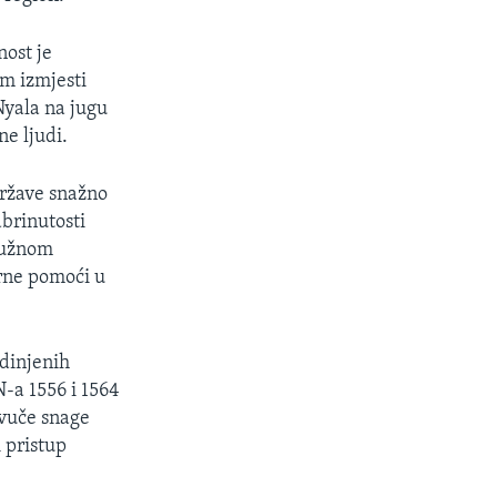
nost je
om izmjesti
Nyala na jugu
ne ljudi.
ržave snažno
brinutosti
 južnom
rne pomoći u
edinjenih
N-a 1556 i 1564
ovuče snage
 pristup