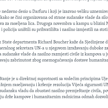
e nedavno desio u Darfuru i koji je izazvao veliku uznemire
 kako se čini organizovana od strane sudanske vlade da sil
va za raseljena lica. Drugoga novembra u kampu u blizini 
i policija uništili su prihvatilišta i nasilno izmjestili na stoti
k State departmenta Richard Boucher kaže da Sjedinjene d
neralnog sekretara UN-a u njegovom izražavanju duboke za
a sudanske vlade da nasilno razmjesti civile iz kampova u
ažavaju zabrinutost zbog onemogućavanja dostave humanita
eštanje je u direktnoj suprotnosti sa vodećim principima Uj
šnjem raseljavanju i kršenje rezolucija Vijeća sigurnosti U
sudansku vladu da obustavi nasilno premještanje civila, p
nju drže kampove i humanitarnim radnicima odmah dozvoli