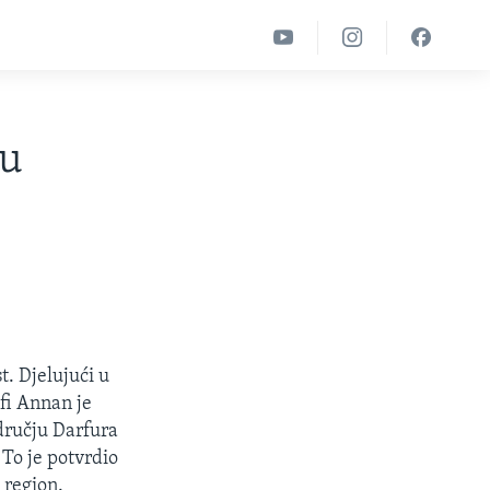
 u
. Djelujući u
fi Annan je
odručju Darfura
. To je potvrdio
 region.