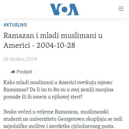
Linkovi
Pređi
na
AKTUELNO
glavni
TV PROGRAM
sadržaj
Ramazan i mladi muslimani u
VIDEO
Pređi
Americi - 2004-10-28
na
FOTOGRAFIJE DANA
glavnu
28 oktobar, 2004
VIJESTI
navigaciju
Idi
Podijeli
NAUKA I TEHNOLOGIJA
SJEDINJENE AMERIČKE DRŽAVE
na
SPECIJALNI PROJEKTI
Kako mladi muslimani u Americi svetkuju mjesec
BOSNA I HERCEGOVINA
pretragu
Ramazana? Da li im to što su u ovoj zemlji manjina
KORUPCIJA
SVIJET
pomaže ili ih ometa u njihovoj vjeri?
SLOBODA MEDIJA
Svake večeri u vrijeme Ramazana, muslimanski
ŽENSKA STRANA
studenti na univerzitetu Georgetown okupljaju se radi
IZBJEGLIČKA STRANA
zajedničke molitve i završetka cjelodnevnog posta.