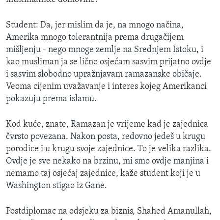
Student: Da, jer mislim da je, na mnogo načina,
Amerika mnogo tolerantnija prema drugačijem
mišljenju - nego mnoge zemlje na Srednjem Istoku, i
kao musliman ja se lično osjećam sasvim prijatno ovdje
i sasvim slobodno upražnjavam ramazanske običaje.
Veoma cijenim uvažavanje i interes kojeg Amerikanci
pokazuju prema islamu.
Kod kuće, znate, Ramazan je vrijeme kad je zajednica
čvrsto povezana. Nakon posta, redovno jedeš u krugu
porodice i u krugu svoje zajednice. To je velika razlika.
Ovdje je sve nekako na brzinu, mi smo ovdje manjina i
nemamo taj osjećaj zajednice, kaže student koji je u
Washington stigao iz Gane.
Postdiplomac na odsjeku za biznis, Shahed Amanullah,