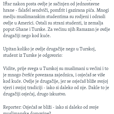
Iftar nakon posta ovdje je sačinjen od jednostavne
MAGAZIN
hrane - falafel sendviči, pomfrit i gazirana pića. Mnogi
O GLASU AMERIKE
medju muslimanskim studentima su rodjeni i odrasli
ovdje u Americi. Ostali su strani studenti, iz zemalja
Learning English
poput Ghane i Turske. Za većinu njih Ramazan je ovdje
drugačiji nego kod kuće.
PRATITE NAS
Upitan koliko je ovdje drugačije nego u Turskoj,
student iz Turske je odgovorio:
Jezici
Vidite, prije svega u Turskoj su muslimani u većini i to
je mnogo čvršće povezana zajednica, i osjećaš se više
kod kuće. Ovdje je drugačije, jer se osjećaš bliže svojoj
vjeri i svojoj tradiciji - iako si daleko od nje. Dakle to je
drugačiji osjećaj, drugo iskustvo.
Reporter: Osjećaš se bliži - iako si daleko od svoje
muslimanske domovine?