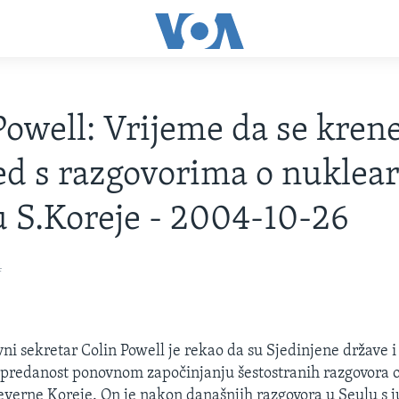
Powell: Vrijeme da se kren
ed s razgovorima o nukle
u S.Koreje - 2004-10-26
4
ni sekretar Colin Powell je rekao da su Sjedinjene države i
u predanost ponovnom započinjanju šestostranih razgovora
verne Koreje. On je nakon današnjih razgovora u Seulu s 