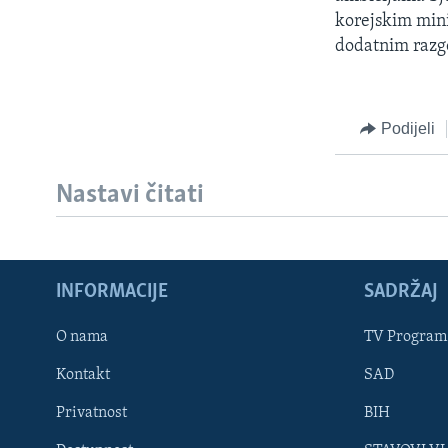
MAGAZIN
korejskim mini
O GLASU AMERIKE
dodatnim razgo
Podijeli
Nastavi čitati
INFORMACIJE
SADRŽAJ
O nama
TV Program
Kontakt
SAD
Learning English
Privatnost
BIH
PRATITE NAS