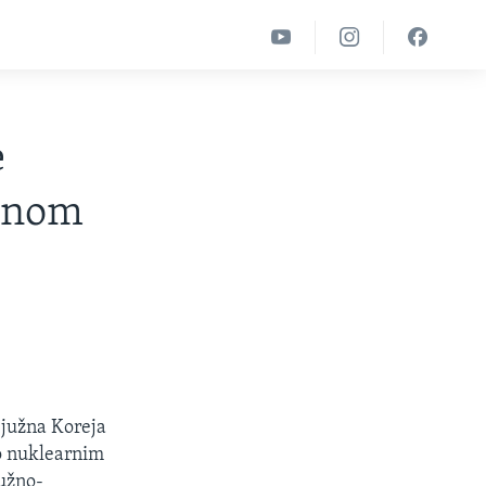
e
arnom
 južna Koreja
 o nuklearnim
južno-