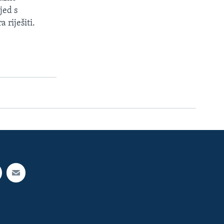
jed s
 riješiti.