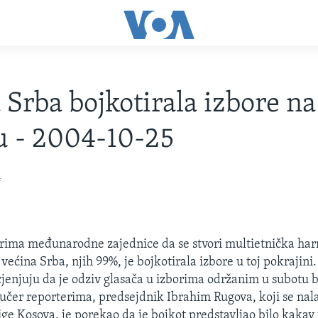
 Srba bojkotirala izbore na
u - 2004-10-25
4
rima međunarodne zajednice da se stvori multietnička har
većina Srba, njih 99%, je bojkotirala izbore u toj pokrajini.
cjenjuju da je odziv glasača u izborima održanim u subotu 
jučer reporterima, predsejdnik Ibrahim Rugova, koji se nala
ge Kosova, je porekao da je bojkot predstavljao bilo kakav