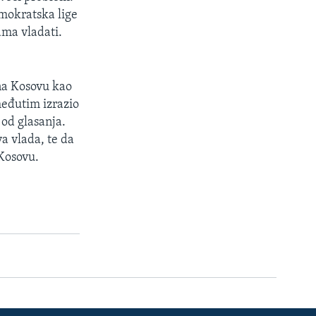
emokratska lige
ama vladati.
na Kosovu kao
 međutim izrazio
e od glasanja.
a vlada, te da
Kosovu.