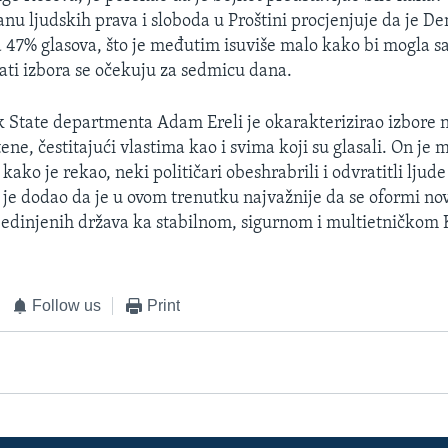
anu ljudskih prava i sloboda u Proštini procjenjuje da je D
a 47% glasova, što je međutim isuviše malo kako bi mogla s
ati izbora se očekuju za sedmicu dana.
 State departmenta Adam Ereli je okarakterizirao izbore 
ene, čestitajući vlastima kao i svima koji su glasali. On je
, kako je rekao, neki političari obeshrabrili i odvratitli ljud
 je dodao da je u ovom trenutku najvažnije da se oformi nov
jedinjenih država ka stabilnom, sigurnom i multietničkom 
Follow us
Print