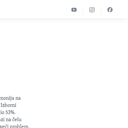
monija na
 Izborni
bio 53%.
zi na čelu
 veći problem.