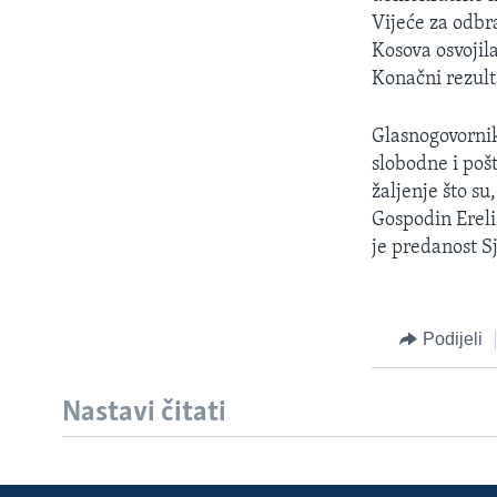
MAGAZIN
Vijeće za odbr
O GLASU AMERIKE
Kosova osvojil
Konačni rezult
Glasnogovornik
slobodne i pošt
žaljenje što su
Gospodin Ereli
je predanost S
Podijeli
Nastavi čitati