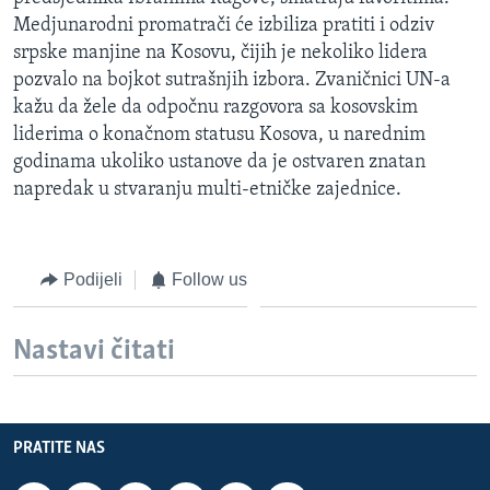
MAGAZIN
Medjunarodni promatrači će izbiliza pratiti i odziv
srpske manjine na Kosovu, čijih je nekoliko lidera
O GLASU AMERIKE
pozvalo na bojkot sutrašnjih izbora. Zvaničnici UN-a
kažu da žele da odpočnu razgovora sa kosovskim
Learning English
liderima o konačnom statusu Kosova, u narednim
godinama ukoliko ustanove da je ostvaren znatan
PRATITE NAS
napredak u stvaranju multi-etničke zajednice.
Jezici
Podijeli
Follow us
Nastavi čitati
PRATITE NAS