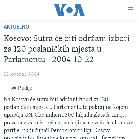
Linkovi
Pređi
na
AKTUELNO
glavni
TV PROGRAM
sadržaj
Kosovo: Sutra će biti održani izbori
VIDEO
Pređi
za 120 poslaničkih mjesta u
na
FOTOGRAFIJE DANA
Parlamentu - 2004-10-22
glavnu
VIJESTI
navigaciju
22 oktobar, 2004
Idi
NAUKA I TEHNOLOGIJA
SJEDINJENE AMERIČKE DRŽAVE
na
Podijeli
SPECIJALNI PROJEKTI
BOSNA I HERCEGOVINA
pretragu
Na Kosovu će sutra biti održani izbori za 120
KORUPCIJA
SVIJET
poslaničkih mjesta u Parlamentu te pokrajine kojom
SLOBODA MEDIJA
upravlja UN. Oko milion i 300 hiljada glasača imaju
ŽENSKA STRANA
pravo učešća u izborima, na kojima se vodeće albanske
partije, uključujući Demokratsku ligu Kosova
IZBJEGLIČKA STRANA
predsjednika Ibrahima Rugove, smatraju favoritima.