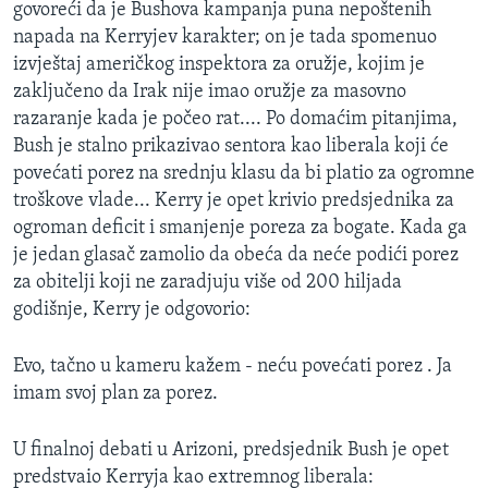
govoreći da je Bushova kampanja puna nepoštenih
napada na Kerryjev karakter; on je tada spomenuo
izvještaj američkog inspektora za oružje, kojim je
zaključeno da Irak nije imao oružje za masovno
razaranje kada je počeo rat.... Po domaćim pitanjima,
Bush je stalno prikazivao sentora kao liberala koji će
povećati porez na srednju klasu da bi platio za ogromne
troškove vlade... Kerry je opet krivio predsjednika za
ogroman deficit i smanjenje poreza za bogate. Kada ga
je jedan glasač zamolio da obeća da neće podići porez
za obitelji koji ne zaradjuju više od 200 hiljada
godišnje, Kerry je odgovorio:
Evo, tačno u kameru kažem - neću povećati porez . Ja
imam svoj plan za porez.
U finalnoj debati u Arizoni, predsjednik Bush je opet
predstvaio Kerryja kao extremnog liberala: