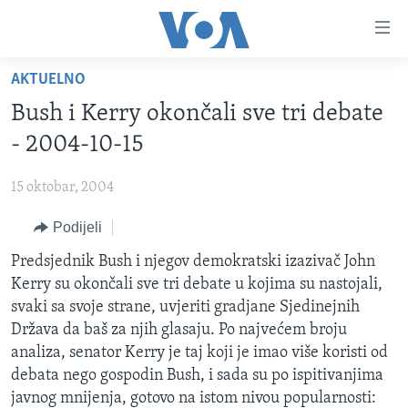
Linkovi
Pređi
na
AKTUELNO
glavni
TV PROGRAM
sadržaj
Bush i Kerry okončali sve tri debate
VIDEO
Pređi
- 2004-10-15
na
FOTOGRAFIJE DANA
glavnu
15 oktobar, 2004
VIJESTI
navigaciju
Idi
Podijeli
NAUKA I TEHNOLOGIJA
SJEDINJENE AMERIČKE DRŽAVE
na
SPECIJALNI PROJEKTI
Predsjednik Bush i njegov demokratski izazivač John
BOSNA I HERCEGOVINA
pretragu
Kerry su okončali sve tri debate u kojima su nastojali,
KORUPCIJA
SVIJET
svaki sa svoje strane, uvjeriti gradjane Sjedinejnih
SLOBODA MEDIJA
Država da baš za njih glasaju. Po najvećem broju
analiza, senator Kerry je taj koji je imao više koristi od
ŽENSKA STRANA
debata nego gospodin Bush, i sada su po ispitivanjima
IZBJEGLIČKA STRANA
javnog mnijenja, gotovo na istom nivou popularnosti: