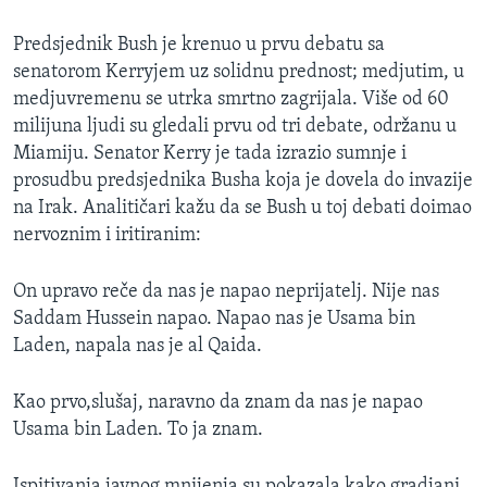
MAGAZIN
Predsjednik Bush je krenuo u prvu debatu sa
O GLASU AMERIKE
senatorom Kerryjem uz solidnu prednost; medjutim, u
medjuvremenu se utrka smrtno zagrijala. Više od 60
Learning English
milijuna ljudi su gledali prvu od tri debate, održanu u
Miamiju. Senator Kerry je tada izrazio sumnje i
PRATITE NAS
prosudbu predsjednika Busha koja je dovela do invazije
na Irak. Analitičari kažu da se Bush u toj debati doimao
nervoznim i iritiranim:
Jezici
On upravo reče da nas je napao neprijatelj. Nije nas
Saddam Hussein napao. Napao nas je Usama bin
Laden, napala nas je al Qaida.
Kao prvo,slušaj, naravno da znam da nas je napao
Usama bin Laden. To ja znam.
Ispitivanja javnog mnijenja su pokazala kako gradjani