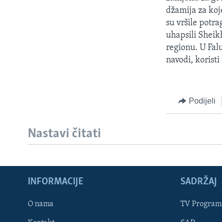
MAGAZIN
džamija za koj
O GLASU AMERIKE
su vršile potr
uhapsili Sheik
regionu. U Fal
navodi, korist
Podijeli
Nastavi čitati
INFORMACIJE
SADRŽAJ
Learning English
O nama
TV Program