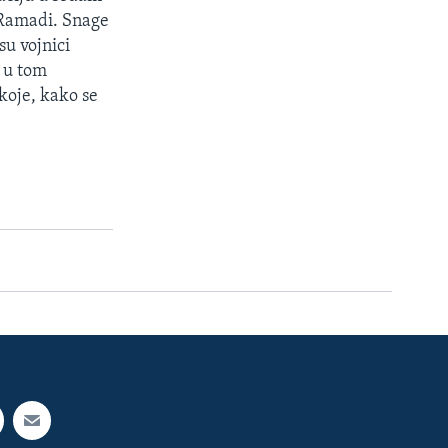
 Ramadi. Snage
su vojnici
 u tom
koje, kako se