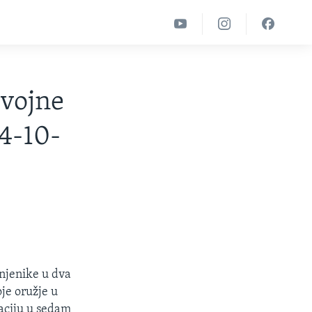
 vojne
04-10-
unjenike u dva
oje oružje u
raciju u sedam