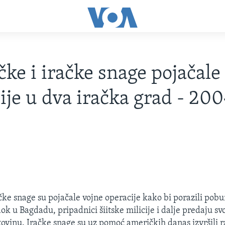
ke i iračke snage pojačale
ije u dva iračka grad - 20
4
čke snage su pojačale vojne operacije kako bi porazili pob
ok u Bagdadu, pripadnici šiitske milicije i dalje predaju sv
ovinu. Iračke snage su uz pomoć američkih danas izvršili 