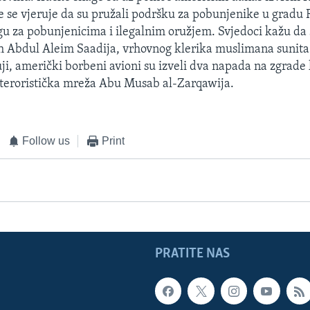
e se vjeruje da su pružali podršku za pobunjenike u gradu
agu za pobunjenicima i ilegalnim oružjem. Svjedoci kažu da 
h Abdul Aleim Saadija, vrhovnog klerika muslimana sunita
uji, američki borbeni avioni su izveli dva napada na zgrade 
i teroristička mreža Abu Musab al-Zarqawija.
Follow us
Print
PRATITE NAS