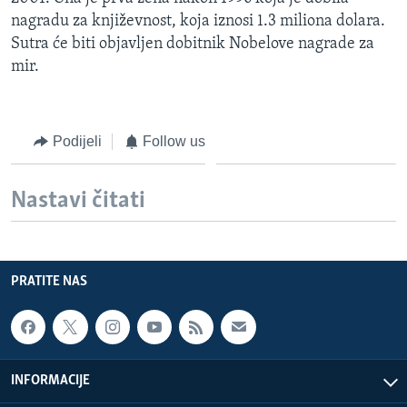
MAGAZIN
nagradu za književnost, koja iznosi 1.3 miliona dolara.
Sutra će biti objavljen dobitnik Nobelove nagrade za
O GLASU AMERIKE
mir.
Learning English
Podijeli
Follow us
PRATITE NAS
Nastavi čitati
Jezici
PRATITE NAS
INFORMACIJE