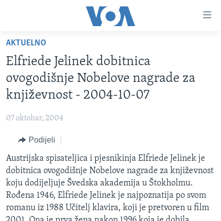
Linkovi
Pređi
na
AKTUELNO
glavni
TV PROGRAM
sadržaj
Elfriede Jelinek dobitnica
VIDEO
Pređi
ovogodišnje Nobelove nagrade za
na
FOTOGRAFIJE DANA
književnost - 2004-10-07
glavnu
VIJESTI
navigaciju
07 oktobar, 2004
Idi
NAUKA I TEHNOLOGIJA
SJEDINJENE AMERIČKE DRŽAVE
na
Podijeli
SPECIJALNI PROJEKTI
BOSNA I HERCEGOVINA
pretragu
Austrijska spisateljica i pjesnikinja Elfriede Jelinek je
KORUPCIJA
SVIJET
dobitnica ovogodišnje Nobelove nagrade za književnost
SLOBODA MEDIJA
koju dodijeljuje Švedska akademija u Štokholmu.
ŽENSKA STRANA
Rođena 1946, Elfriede Jelinek je najpoznatija po svom
romanu iz 1988 Učitelj klavira, koji je pretvoren u film
IZBJEGLIČKA STRANA
2001. Ona je prva žena nakon 1996 koja je dobila