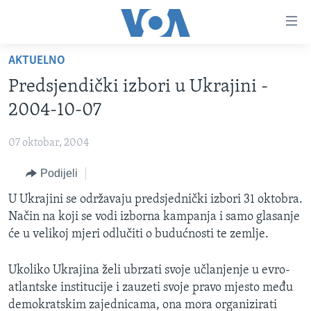
Linkovi
Pređi
na
AKTUELNO
glavni
TV PROGRAM
sadržaj
Predsjendički izbori u Ukrajini -
VIDEO
Pređi
2004-10-07
na
FOTOGRAFIJE DANA
glavnu
07 oktobar, 2004
VIJESTI
navigaciju
Idi
Podijeli
NAUKA I TEHNOLOGIJA
SJEDINJENE AMERIČKE DRŽAVE
na
SPECIJALNI PROJEKTI
U Ukrajini se održavaju predsjednički izbori 31 oktobra.
BOSNA I HERCEGOVINA
pretragu
Način na koji se vodi izborna kampanja i samo glasanje
KORUPCIJA
SVIJET
će u velikoj mjeri odlučiti o budućnosti te zemlje.
SLOBODA MEDIJA
Ukoliko Ukrajina želi ubrzati svoje učlanjenje u evro-
ŽENSKA STRANA
atlantske institucije i zauzeti svoje pravo mjesto među
IZBJEGLIČKA STRANA
demokratskim zajednicama, ona mora organizirati