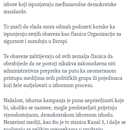
izbore koji ispunjavaju međunarodne demokratske
MAGAZIN
standarde.
O GLASU AMERIKE
To znači da vlada mora odmah poduzeti korake ka
Learning English
ispunjenju svojih obaveza kao članica Organizacije za
sigurnost i suradnju u Evropi.
PRATITE NAS
Te obaveze zahtijevaju od svih zemalja članica da
obezbijede da ne postoji nikakva zakonodavna niti
administrativna prepreka na putu ka neometanom
Jezici
pristupu medijima svih političkih grupa ili pojedinaca
koji žele sudjelovati u izbornom procesu.
Nažalost, izborna kampanja je puna nepravilnosti koje
bi, ukoliko se nastave, mogle predstavljati prijetnju
vjerodostojnom, demokratskom izbornom ishodu.
Nezavisni mediji, kao što je tv stanica Kanal 5, i dalje se
suočavaju sa velikim preprekama u pružanju