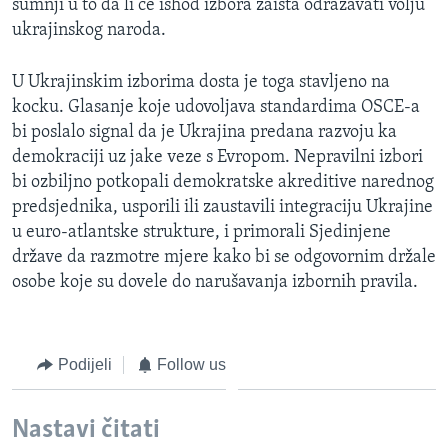
sumnji u to da li će ishod izbora zaista odražavati volju
ukrajinskog naroda.
U Ukrajinskim izborima dosta je toga stavljeno na
kocku. Glasanje koje udovoljava standardima OSCE-a
bi poslalo signal da je Ukrajina predana razvoju ka
demokraciji uz jake veze s Evropom. Nepravilni izbori
bi ozbiljno potkopali demokratske akreditive narednog
predsjednika, usporili ili zaustavili integraciju Ukrajine
u euro-atlantske strukture, i primorali Sjedinjene
države da razmotre mjere kako bi se odgovornim držale
osobe koje su dovele do narušavanja izbornih pravila.
Podijeli
Follow us
Nastavi čitati