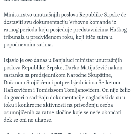
MAGAZIN
Ministarstvo unutrašnjih poslova Republike Srpske će
O GLASU AMERIKE
dostaviti svu dokumentaciju Vrhovne komande iz
ratnog perioda koju posjeduje predstavnicima Haškog
Learning English
tribunala u predviđenom roku, koji itiče sutra u
popodnevnim satima.
PRATITE NAS
Izjavio je ovo danas u Banjaluci ministar unutrašnjih
poslova Republike Srpske, Darko Matijašević nakon
sastanka sa predsjednikom Narodne Skupštine,
Jezici
Dušanom Stojičićem i potpredsjednicima Šefketom
Hafizovićem i Tomislavom Tomljanovićem. On nije želio
da govori o sadržaju dokumentacije naglasivši da su u
toku i konkretne aktivnosti na privođenju osoba
osumnjičenih za ratne zločine koje se neće okončati
dok se oni ne uhapse.