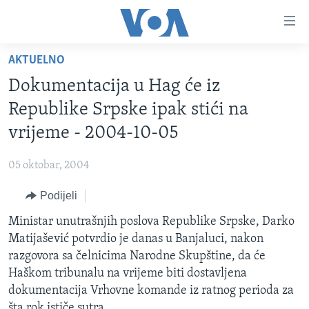
Linkovi
Pređi
na
AKTUELNO
glavni
TV PROGRAM
sadržaj
Dokumentacija u Hag će iz
VIDEO
Pređi
Republike Srpske ipak stići na
na
FOTOGRAFIJE DANA
vrijeme - 2004-10-05
glavnu
VIJESTI
navigaciju
05 oktobar, 2004
Idi
NAUKA I TEHNOLOGIJA
SJEDINJENE AMERIČKE DRŽAVE
na
Podijeli
SPECIJALNI PROJEKTI
BOSNA I HERCEGOVINA
pretragu
Ministar unutrašnjih poslova Republike Srpske, Darko
KORUPCIJA
SVIJET
Matijašević potvrdio je danas u Banjaluci, nakon
SLOBODA MEDIJA
razgovora sa čelnicima Narodne Skupštine, da će
ŽENSKA STRANA
Haškom tribunalu na vrijeme biti dostavljena
dokumentacija Vrhovne komande iz ratnog perioda za
IZBJEGLIČKA STRANA
šta rok ističe sutra.