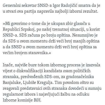
Generalni sekretar SNSD-a Igor Radojičić smatra da je
u stvari ova partija napravila najbolji izborni rezultat.
»Mi govorimo o tome da je ukupan zbir glasača u
Republici Srpskoj, po našoj trenutnoj situaciji, u korist
SNSD-a. SDS računa po broju opština. Nesumnjivo je
da SDS u ovom momentu drži veći broj manjih opština
a da SNSD u ovom momentu drži veći broj opština sa
većim brojem stanovnika.«
Inače, najviše bure tokom izbornog procesa je izazvala
vijest o diskvalifikaciji kandidata osam političkih
stranaka, predvođenih SDS-om, za gradonačelnika
Banjaluke, Ljubiše Kragulja. Tim povodom oštro su
reagovali predstavnici ovih stranaka dovodeći u sumnju
regularnost izbora i najavljujući žalbu na odluku
Izborne komisije BiH.