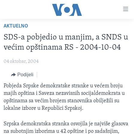
Linkovi
Pređi
na
AKTUELNO
glavni
TV PROGRAM
sadržaj
SDS-a pobjedio u manjim, a SNDS u
VIDEO
Pređi
većim opštinama RS - 2004-10-04
na
FOTOGRAFIJE DANA
glavnu
04 oktobar, 2004
VIJESTI
navigaciju
Idi
Podijeli
NAUKA I TEHNOLOGIJA
SJEDINJENE AMERIČKE DRŽAVE
na
SPECIJALNI PROJEKTI
Pobjeda Srpske demokratske stranke u većem broju
BOSNA I HERCEGOVINA
pretragu
majih opština i Saveza nezavisnih socijaldemokrata u
KORUPCIJA
SVIJET
opštinama sa većim brojem stanovnika obilježili su
SLOBODA MEDIJA
lokalne izbore u Republici Srpskoj.
ŽENSKA STRANA
Srpska demokratska stranka osvojila je najviše glasova
IZBJEGLIČKA STRANA
na subotnjim izborima u 42 opštine i po sadašnjim,