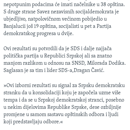
nepotpunim podacima će imati načelnike u 38 opština.
MAGAZIN
S druge strane Savez nezavisnih socijaldemokrata je
O GLASU AMERIKE
ubjedljivo, natpolovičnom većinom pobijedio u
Banjalucii još 19 opština, socijalisti u pet a Partija
Learning English
demokratskog progresa u dvije.
PRATITE NAS
Ovi rezultati su potvrdili da je SDS i dalje najjača
politička partija u Republici Srpskoj ali sa znatno
manjom razlikom u odnosu na SNSD, Milorada Dodika.
Saglasan je sa tim i lider SDS-a,Dragan Čavić.
Jezici
»Ovi izborni rezultati su signal za Srpsku demokratsku
stranku da u konsolidaciji koju je započela uzme više
tempa i da se u Srpskoj demokratskoj stranci, posebno
u nekim dijelovima Republike Srpske, dese ozbiljnije
promjene u samom sastavu opštinskih odbora i ljudi
koji predstavljaju odbore.«