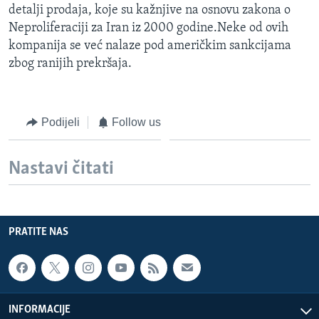
detalji prodaja, koje su kažnjive na osnovu zakona o
MAGAZIN
Neproliferaciji za Iran iz 2000 godine.Neke od ovih
O GLASU AMERIKE
kompanija se već nalaze pod američkim sankcijama
zbog ranijih prekršaja.
Learning English
PRATITE NAS
Podijeli
Follow us
Nastavi čitati
Jezici
PRATITE NAS
INFORMACIJE