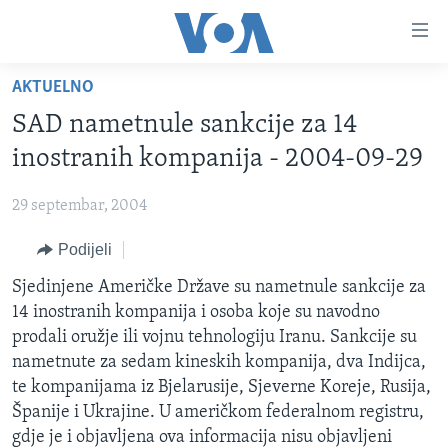
Linkovi
Pređi
na
AKTUELNO
glavni
TV PROGRAM
sadržaj
SAD nametnule sankcije za 14
VIDEO
Pređi
inostranih kompanija - 2004-09-29
na
FOTOGRAFIJE DANA
glavnu
29 septembar, 2004
VIJESTI
navigaciju
Idi
Podijeli
NAUKA I TEHNOLOGIJA
SJEDINJENE AMERIČKE DRŽAVE
na
SPECIJALNI PROJEKTI
Sjedinjene Američke Države su nametnule sankcije za
BOSNA I HERCEGOVINA
pretragu
14 inostranih kompanija i osoba koje su navodno
KORUPCIJA
SVIJET
prodali oružje ili vojnu tehnologiju Iranu. Sankcije su
SLOBODA MEDIJA
nametnute za sedam kineskih kompanija, dva Indijca,
te kompanijama iz Bjelarusije, Sjeverne Koreje, Rusija,
ŽENSKA STRANA
Španije i Ukrajine. U američkom federalnom registru,
IZBJEGLIČKA STRANA
gdje je i objavljena ova informacija nisu objavljeni