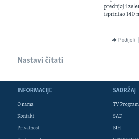
MAGAZIN
prednjoj i zel
O GLASU AMERIKE
isprintao 140 
Podijeli
Nastavi čitati
INFORMACIJE
SADRŽAJ
O nama
TV Program
Kontakt
SAD
Learning English
Privatnost
BIH
PRATITE NAS