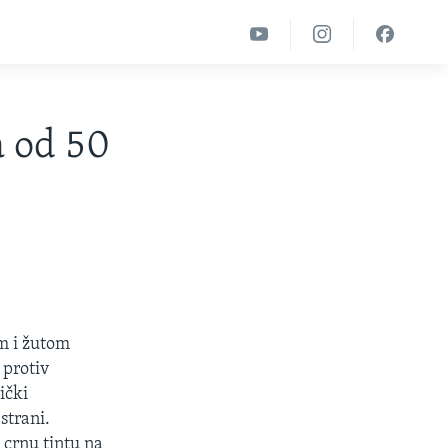
a od 50
m i žutom
 protiv
ički
strani.
 crnu tintu na