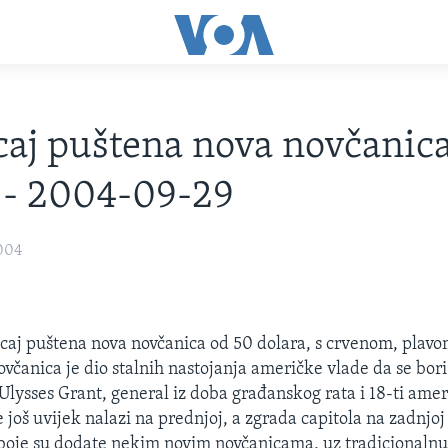
caj puštena nova novčanic
 - 2004-09-29
004
icaj puštena nova novčanica od 50 dolara, s crvenom, plavo
včanica je dio stalnih nastojanja američke vlade da se bori
 Ulysses Grant, general iz doba građanskog rata i 18-ti amer
 još uvijek nalazi na prednjoj, a zgrada capitola na zadnjoj 
boje su dodate nekim novim novčanicama, uz tradicionalnu