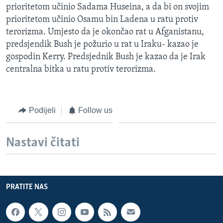
prioritetom učinio Sadama Huseina, a da bi on svojim
MAGAZIN
prioritetom učinio Osamu bin Ladena u ratu protiv
O GLASU AMERIKE
terorizma. Umjesto da je okončao rat u Afganistanu,
predsjendik Bush je požurio u rat u Iraku- kazao je
Learning English
gospodin Kerry. Predsjednik Bush je kazao da je Irak
centralna bitka u ratu protiv terorizma.
PRATITE NAS
Podijeli
Follow us
Jezici
Nastavi čitati
PRATITE NAS