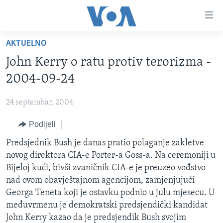
Linkovi
Pređi
na
AKTUELNO
glavni
TV PROGRAM
sadržaj
John Kerry o ratu protiv terorizma -
VIDEO
Pređi
2004-09-24
na
FOTOGRAFIJE DANA
glavnu
24 septembar, 2004
VIJESTI
navigaciju
Idi
Podijeli
NAUKA I TEHNOLOGIJA
SJEDINJENE AMERIČKE DRŽAVE
na
SPECIJALNI PROJEKTI
Predsjednik Bush je danas pratio polaganje zakletve
BOSNA I HERCEGOVINA
pretragu
novog direktora CIA-e Porter-a Goss-a. Na ceremoniji u
KORUPCIJA
SVIJET
Bijeloj kući, bivši zvaničnik CIA-e je preuzeo vođstvo
SLOBODA MEDIJA
nad ovom obavještajnom agencijom, zamjenjujući
Georga Teneta koji je ostavku podnio u julu mjesecu. U
ŽENSKA STRANA
međuvrmenu je demokratski predsjendički kandidat
IZBJEGLIČKA STRANA
John Kerry kazao da je predsjendik Bush svojim