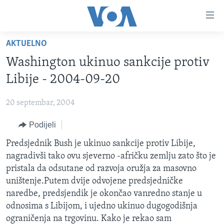
Linkovi
Pređi
na
AKTUELNO
glavni
TV PROGRAM
sadržaj
Washington ukinuo sankcije protiv
VIDEO
Pređi
Libije - 2004-09-20
na
FOTOGRAFIJE DANA
glavnu
20 septembar, 2004
VIJESTI
navigaciju
Idi
Podijeli
NAUKA I TEHNOLOGIJA
SJEDINJENE AMERIČKE DRŽAVE
na
SPECIJALNI PROJEKTI
Predsjednik Bush je ukinuo sankcije protiv Libije,
BOSNA I HERCEGOVINA
pretragu
nagradivši tako ovu sjeverno -afričku zemlju zato što je
KORUPCIJA
SVIJET
pristala da odsutane od razvoja oružja za masovno
SLOBODA MEDIJA
uništenje.Putem dvije odvojene predsjedničke
naredbe, predsjendik je okončao vanredno stanje u
ŽENSKA STRANA
odnosima s Libijom, i ujedno ukinuo dugogodišnja
IZBJEGLIČKA STRANA
ograničenja na trgovinu. Kako je rekao sam