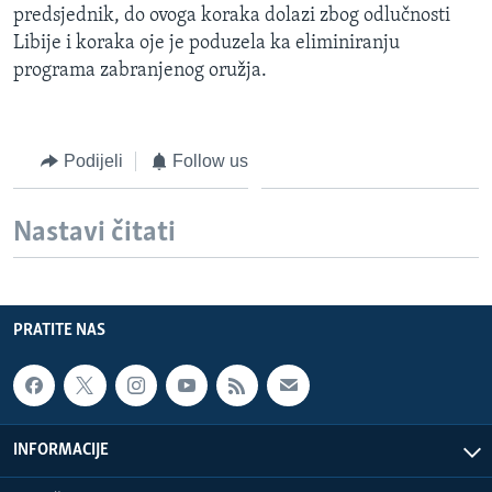
predsjednik, do ovoga koraka dolazi zbog odlučnosti
MAGAZIN
Libije i koraka oje je poduzela ka eliminiranju
O GLASU AMERIKE
programa zabranjenog oružja.
Learning English
Podijeli
Follow us
PRATITE NAS
Nastavi čitati
Jezici
PRATITE NAS
INFORMACIJE