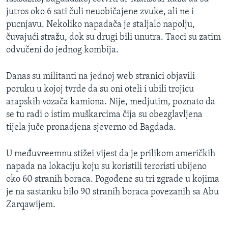
MAGAZIN
jutros oko 6 sati čuli neuobičajene zvuke, ali ne i
pucnjavu. Nekoliko napadača je staljalo napolju,
O GLASU AMERIKE
čuvajući stražu, dok su drugi bili unutra. Taoci su zatim
odvučeni do jednog kombija.
Learning English
Danas su militanti na jednoj web stranici objavili
PRATITE NAS
poruku u kojoj tvrde da su oni oteli i ubili trojicu
arapskih vozača kamiona. Nije, medjutim, poznato da
se tu radi o istim muškarcima čija su obezglavljena
tijela juče pronadjena sjeverno od Bagdada.
Jezici
U međuvreemnu stižei vijest da je prilikom američkih
napada na lokaciju koju su koristili teroristi ubijeno
oko 60 stranih boraca. Pogođene su tri zgrade u kojima
je na sastanku bilo 90 stranih boraca povezanih sa Abu
Zarqawijem.