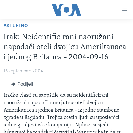
Linkovi
Pređi
na
AKTUELNO
glavni
TV PROGRAM
sadržaj
Irak: Neidentificirani naoružani
VIDEO
Pređi
napadači oteli dvojicu Amerikanaca
na
FOTOGRAFIJE DANA
i jednog Britanca - 2004-09-16
glavnu
VIJESTI
navigaciju
16 septembar, 2004
Idi
NAUKA I TEHNOLOGIJA
SJEDINJENE AMERIČKE DRŽAVE
na
Podijeli
SPECIJALNI PROJEKTI
BOSNA I HERCEGOVINA
pretragu
Iračke vlasti su saopštile da su neidentificirani
KORUPCIJA
SVIJET
naoružani napadači rano jutros oteli dvojicu
SLOBODA MEDIJA
Amerikanaca i jednog Britanca - iz jedne stambene
ŽENSKA STRANA
zgrade u Bagdadu. Trojica otetih ljudi su uposlenici
jedne gradjevinske kompanije. Njihovi susjedi u
IZBJEGLIČKA STRANA
luksuznoj bagdadskoj četvrti al-Mansour kažu da su