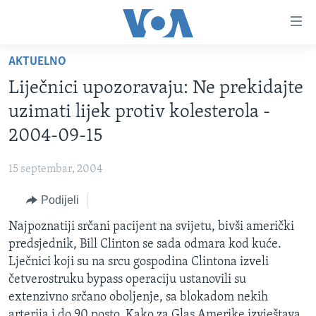
Linkovi
Pređi
na
AKTUELNO
glavni
TV PROGRAM
sadržaj
Liječnici upozoravaju: Ne prekidajte
VIDEO
Pređi
uzimati lijek protiv kolesterola -
na
FOTOGRAFIJE DANA
2004-09-15
glavnu
VIJESTI
navigaciju
15 septembar, 2004
Idi
NAUKA I TEHNOLOGIJA
SJEDINJENE AMERIČKE DRŽAVE
na
Podijeli
SPECIJALNI PROJEKTI
BOSNA I HERCEGOVINA
pretragu
Najpoznatiji srčani pacijent na svijetu, bivši američki
KORUPCIJA
SVIJET
predsjednik, Bill Clinton se sada odmara kod kuće.
SLOBODA MEDIJA
Lječnici koji su na srcu gospodina Clintona izveli
ŽENSKA STRANA
četverostruku bypass operaciju ustanovili su
extenzivno srčano oboljenje, sa blokadom nekih
IZBJEGLIČKA STRANA
arterija i do 90 posto. Kako za Glas Amerike izvještava