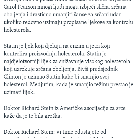
MAGAZIN
Carol Pearson mnogi ljudi mogu izbjeći slična srčana
oboljenja i drastično umanjiti šanse za srčani udar
O GLASU AMERIKE
ukoliko redovno uzimaju propisane ljekove za kontrolu
holesterola.
Learning English
Statin je ljek koji djeluju na enzim u jetri koji
PRATITE NAS
kontrolira proizvodnju holesterola. Statin je
najdjelotvorniji lijek za snižavanje visokog holesterola
koji uzrokuje srčana oboljenja. Bivši predsjednik
Clinton je uzimao Statin kako bi smanjio svoj
Jezici
holesterol. Medjutim, kada je smanjio težinu prestao je
uzimati lijek.
Doktor Richard Stein iz Američke asocijacije za srce
kaže da je to bila greška.
Doktor Richard Stein: Vi time odustajete od