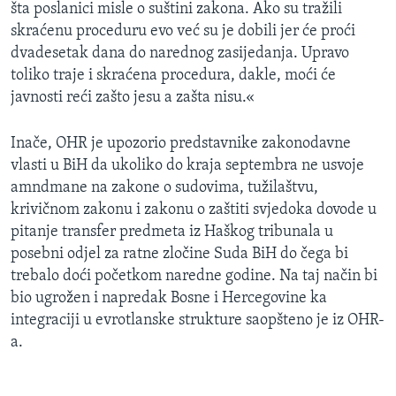
šta poslanici misle o suštini zakona. Ako su tražili
skraćenu proceduru evo već su je dobili jer će proći
dvadesetak dana do narednog zasijedanja. Upravo
toliko traje i skraćena procedura, dakle, moći će
javnosti reći zašto jesu a zašta nisu.«
Inače, OHR je upozorio predstavnike zakonodavne
vlasti u BiH da ukoliko do kraja septembra ne usvoje
amndmane na zakone o sudovima, tužilaštvu,
krivičnom zakonu i zakonu o zaštiti svjedoka dovode u
pitanje transfer predmeta iz Haškog tribunala u
posebni odjel za ratne zločine Suda BiH do čega bi
trebalo doći početkom naredne godine. Na taj način bi
bio ugrožen i napredak Bosne i Hercegovine ka
integraciji u evrotlanske strukture saopšteno je iz OHR-
a.