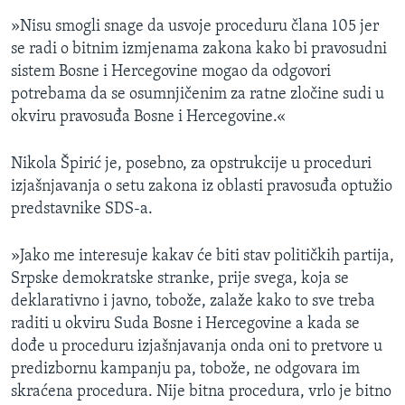
»Nisu smogli snage da usvoje proceduru člana 105 jer
se radi o bitnim izmjenama zakona kako bi pravosudni
sistem Bosne i Hercegovine mogao da odgovori
potrebama da se osumnjičenim za ratne zločine sudi u
okviru pravosuđa Bosne i Hercegovine.«
Nikola Špirić je, posebno, za opstrukcije u proceduri
izjašnjavanja o setu zakona iz oblasti pravosuđa optužio
predstavnike SDS-a.
»Jako me interesuje kakav će biti stav političkih partija,
Srpske demokratske stranke, prije svega, koja se
deklarativno i javno, tobože, zalaže kako to sve treba
raditi u okviru Suda Bosne i Hercegovine a kada se
dođe u proceduru izjašnjavanja onda oni to pretvore u
predizbornu kampanju pa, tobože, ne odgovara im
skraćena procedura. Nije bitna procedura, vrlo je bitno