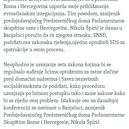
MAGAZIN
Bosna i Hercegovina usporila svoje približavanje
evroatlanskim integacijama. Tim povodom, zamjenik
O GLASU AMERIKE
predsjedavajućeg Predstavničkog doma Parlamentarne
skupštine osne i Hercegovine, Nikola Špirić je danas u
Learning English
Banjaluci poručio da će njegova stranka, SNSD,
podržati ova zakonska rješenja,ujedno optuživši SDS za
PRATITE NAS
opstrukcije u ovom procesu.
Neophodno je usvajanje seta zakona kojima bi se
regulisalo suđenje licima optuženim za ratne zločine
Jezici
pred domaćim sudovima i Savez nezavisnih
socijaldemokrata će podržati, kako proceduru
usvajanja po hitnom postupku tako i same zakone kako
bi se riješio ovaj problem. Istakaoje ovo na današnjoj
konferenciji za novinare u Banjaluci, zamjenik
Predsjedavajućeg Predstavničkog doma Parlamentarne
Skupštine Bosne i Hercegovie, Nikola Špirić.