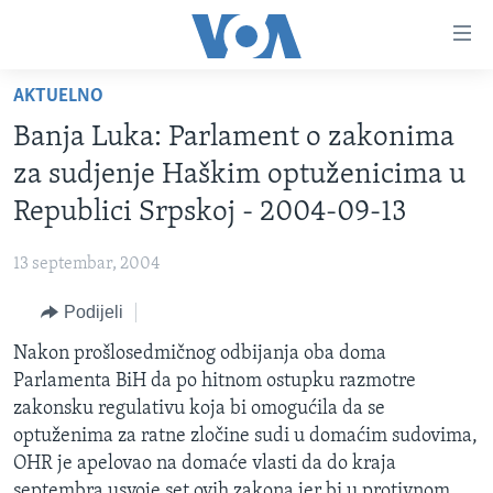
Linkovi
Pređi
na
AKTUELNO
glavni
TV PROGRAM
sadržaj
Banja Luka: Parlament o zakonima
VIDEO
Pređi
za sudjenje Haškim optuženicima u
na
FOTOGRAFIJE DANA
Republici Srpskoj - 2004-09-13
glavnu
VIJESTI
navigaciju
13 septembar, 2004
Idi
NAUKA I TEHNOLOGIJA
SJEDINJENE AMERIČKE DRŽAVE
na
Podijeli
SPECIJALNI PROJEKTI
BOSNA I HERCEGOVINA
pretragu
Nakon prošlosedmičnog odbijanja oba doma
KORUPCIJA
SVIJET
Parlamenta BiH da po hitnom ostupku razmotre
SLOBODA MEDIJA
zakonsku regulativu koja bi omogućila da se
ŽENSKA STRANA
optuženima za ratne zločine sudi u domaćim sudovima,
OHR je apelovao na domaće vlasti da do kraja
IZBJEGLIČKA STRANA
septembra usvoje set ovih zakona jer bi u protivnom