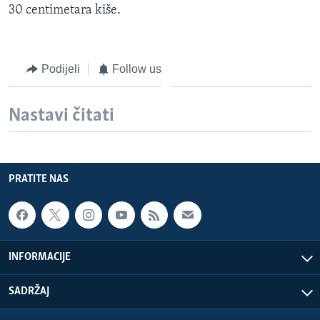
30 centimetara kiše.
MAGAZIN
O GLASU AMERIKE
Podijeli
Follow us
Learning English
Nastavi čitati
PRATITE NAS
PRATITE NAS
Jezici
INFORMACIJE
SADRŽAJ