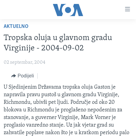
Linkovi
Pređi
na
AKTUELNO
glavni
TV PROGRAM
sadržaj
Tropska oluja u glavnom gradu
VIDEO
Pređi
Virginije - 2004-09-02
na
FOTOGRAFIJE DANA
glavnu
02 septembar, 2004
VIJESTI
navigaciju
Idi
Podijeli
NAUKA I TEHNOLOGIJA
SJEDINJENE AMERIČKE DRŽAVE
na
SPECIJALNI PROJEKTI
U Sjedinjenim Državama tropska oluja Gaston je
BOSNA I HERCEGOVINA
pretragu
napravila pravu pustoš u glavnom gradu Virginije,
KORUPCIJA
SVIJET
Richmondu, ubivši pet ljudi. Područje od oko 20
SLOBODA MEDIJA
blokova u Richmondu je proglašeno nepodesnim za
stanovanje, a guverner Virginije, Mark Vorner je
ŽENSKA STRANA
proglasio vanredno stanje. Uz jak vjetar grad su
IZBJEGLIČKA STRANA
zahvatile poplave nakon što je u kratkom periodu palo