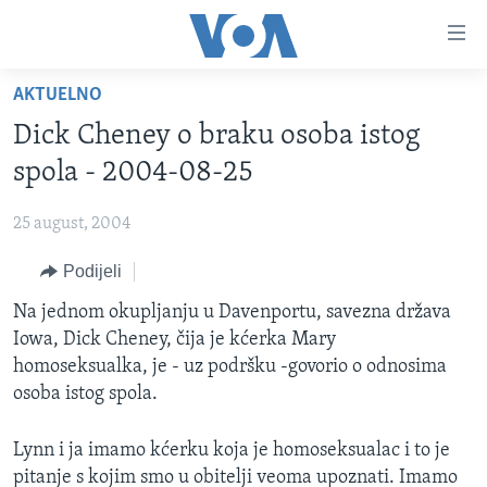
Linkovi
Pređi
na
AKTUELNO
glavni
TV PROGRAM
sadržaj
Dick Cheney o braku osoba istog
VIDEO
Pređi
spola - 2004-08-25
na
FOTOGRAFIJE DANA
glavnu
25 august, 2004
VIJESTI
navigaciju
Idi
Podijeli
NAUKA I TEHNOLOGIJA
SJEDINJENE AMERIČKE DRŽAVE
na
SPECIJALNI PROJEKTI
Na jednom okupljanju u Davenportu, savezna država
BOSNA I HERCEGOVINA
pretragu
Iowa, Dick Cheney, čija je kćerka Mary
KORUPCIJA
SVIJET
homoseksualka, je - uz podršku -govorio o odnosima
SLOBODA MEDIJA
osoba istog spola.
ŽENSKA STRANA
Lynn i ja imamo kćerku koja je homoseksualac i to je
IZBJEGLIČKA STRANA
pitanje s kojim smo u obitelji veoma upoznati. Imamo