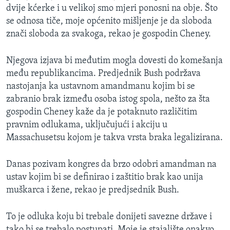
dvije kćerke i u velikoj smo mjeri ponosni na obje. Što
MAGAZIN
se odnosa tiče, moje općenito mišljenje je da sloboda
O GLASU AMERIKE
znači sloboda za svakoga, rekao je gospodin Cheney.
Learning English
Njegova izjava bi međutim mogla dovesti do komešanja
među republikancima. Predjednik Bush podržava
PRATITE NAS
nastojanja ka ustavnom amandmanu kojim bi se
zabranio brak između osoba istog spola, nešto za šta
gospodin Cheney kaže da je potaknuto različitim
pravnim odlukama, uključujući i akciju u
Jezici
Massachusetsu kojom je takva vrsta braka legalizirana.
Danas pozivam kongres da brzo odobri amandman na
ustav kojim bi se definirao i zaštitio brak kao unija
muškarca i žene, rekao je predjsednik Bush.
To je odluka koju bi trebale donijeti savezne države i
tako bi se trebalo postupati. Moje je stajalište onakvo