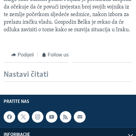
MAGAZIN
da očekuje da će povući izvjestan broj svojih vojnika iz
te zemlje početkom sljedeće sedmice, nakon izbora za
O GLASU AMERIKE
prelazu iračku vladu. Gospodin Belka je rekao da će
odluka zavisiti o tome kako se razvija situacija u Iraku.
Learning English
PRATITE NAS
Podijeli
Follow us
Nastavi čitati
Jezici
PRATITE NAS
INFORMACIJE