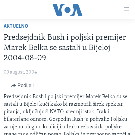
Linkovi
Pređi
na
AKTUELNO
glavni
TV PROGRAM
sadržaj
Predsejdnik Bush i poljski premijer
VIDEO
Pređi
Marek Belka se sastali u Bijeloj -
na
FOTOGRAFIJE DANA
2004-08-09
glavnu
VIJESTI
navigaciju
09 august, 2004
Idi
NAUKA I TEHNOLOGIJA
SJEDINJENE AMERIČKE DRŽAVE
na
Podijeli
SPECIJALNI PROJEKTI
BOSNA I HERCEGOVINA
pretragu
Predsejdnik Bush i poljski premijer Marek Belka su se
KORUPCIJA
SVIJET
sastali u Bijeloj kući kako bi razmotrili širok spektar
SLOBODA MEDIJA
pitanja, uključujući NATO, srednji istok, Irak i
ŽENSKA STRANA
bilaterlane odnose. Gospodin Bush je pohvalio Poljsku
za njenu ulogu u koaliciji u Iraku rekavši da poljske
IZBJEGLIČKA STRANA
snage rade odličan posao. Poljska je prethodno saopćila