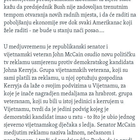
MAGAZIN
kažu da predsjednik Bush nije zadovoljan trenutnim
tempom otvaranja novih radnih mjesta, i da će raditi na
O GLASU AMERIKE
poboljšanju ekonomije sve dok svaki Amerikanac koji
žele raditi - ne bude u stanju naći posao....
Learning English
U medjuvremenu je republikanski senator i
PRATITE NAS
vijetnamski veteran John McCain osudio novu političku
tv reklamu usmjerenu protiv demokratskog kandidata
Johna Kerryja. Grupa vijetnamskih veterana, koji su
sami platili za reklamu, u njoj optužuju gospodina
Jezici
Kerryja da laže o svojim podvizima u Vijetnamu, za
koje je inače nagradjen medaljama za hrabrost. grupa
veteranam, koji su bili u istoj jedinici s kerrujem u
Vijetnamu, tvrdi da je jedini podvig kojeg je
demoratski kandidat imao u ratu - to što je ubio jednog
sjeverno vijetnamskog dječaka s ledja. Senator McCain
medjutim reklamu naziva lažnom, nečasnom i