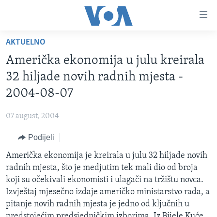
Linkovi
Pređi
na
AKTUELNO
glavni
TV PROGRAM
sadržaj
Američka ekonomija u julu kreirala
VIDEO
Pređi
32 hiljade novih radnih mjesta -
na
FOTOGRAFIJE DANA
2004-08-07
glavnu
VIJESTI
navigaciju
07 august, 2004
Idi
NAUKA I TEHNOLOGIJA
SJEDINJENE AMERIČKE DRŽAVE
na
Podijeli
SPECIJALNI PROJEKTI
BOSNA I HERCEGOVINA
pretragu
Američka ekonomija je kreirala u julu 32 hiljade novih
KORUPCIJA
SVIJET
radnih mjesta, što je medjutim tek mali dio od broja
SLOBODA MEDIJA
koji su očekivali ekonomisti i ulagači na tržištu novca.
ŽENSKA STRANA
Izvještaj mjesečno izdaje američko ministarstvo rada, a
pitanje novih radnih mjesta je jedno od ključnih u
IZBJEGLIČKA STRANA
predstojećim predsjedničkim izborima. Iz Bijele Kuće