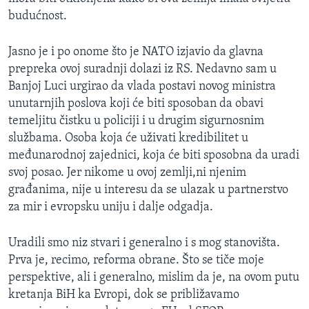
MAGAZIN
budućnost.
O GLASU AMERIKE
Jasno je i po onome što je NATO izjavio da glavna
prepreka ovoj suradnji dolazi iz RS. Nedavno sam u
Learning English
Banjoj Luci urgirao da vlada postavi novog ministra
unutarnjih poslova koji će biti sposoban da obavi
PRATITE NAS
temeljitu čistku u policiji i u drugim sigurnosnim
službama. Osoba koja će uživati kredibilitet u
međunarodnoj zajednici, koja će biti sposobna da uradi
svoj posao. Jer nikome u ovoj zemlji,ni njenim
Jezici
građanima, nije u interesu da se ulazak u partnerstvo
za mir i evropsku uniju i dalje odgadja.
Uradili smo niz stvari i generalno i s mog stanovišta.
Prva je, recimo, reforma obrane. Što se tiče moje
perspektive, ali i generalno, mislim da je, na ovom putu
kretanja BiH ka Evropi, dok se približavamo