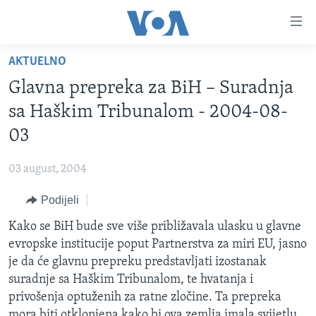
Linkovi
Pređi
na
AKTUELNO
glavni
TV PROGRAM
sadržaj
Glavna prepreka za BiH – Suradnja
VIDEO
Pređi
sa Haškim Tribunalom - 2004-08-
na
FOTOGRAFIJE DANA
03
glavnu
VIJESTI
navigaciju
03 august, 2004
Idi
NAUKA I TEHNOLOGIJA
SJEDINJENE AMERIČKE DRŽAVE
na
Podijeli
SPECIJALNI PROJEKTI
BOSNA I HERCEGOVINA
pretragu
Kako se BiH bude sve više približavala ulasku u glavne
KORUPCIJA
SVIJET
evropske institucije poput Partnerstva za miri EU, jasno
SLOBODA MEDIJA
je da će glavnu prepreku predstavljati izostanak
ŽENSKA STRANA
suradnje sa Haškim Tribunalom, te hvatanja i
privošenja optuženih za ratne zločine. Ta prepreka
IZBJEGLIČKA STRANA
mora biti otklonjena kako bi ova zemlja imala svijetlu