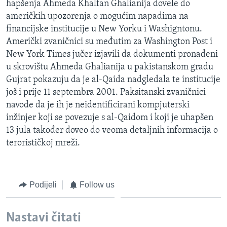
hapšenja Ahmeda Khalfan Ghalianija dovele do
MAGAZIN
američkih upozorenja o mogućim napadima na
O GLASU AMERIKE
financijske institucije u New Yorku i Washigntonu.
Američki zvaničnici su međutim za Washington Post i
New York Times jučer izjavili da dokumenti pronađeni
Learning English
u skrovištu Ahmeda Ghalianija u pakistanskom gradu
Gujrat pokazuju da je al-Qaida nadgledala te institucije
PRATITE NAS
još i prije 11 septembra 2001. Paksitanski zvaničnici
navode da je ih je neidentificirani kompjuterski
inžinjer koji se povezuje s al-Qaidom i koji je uhapšen
Jezici
13 jula također doveo do veoma detaljnih informacija o
terorističkoj mreži.
Podijeli
Follow us
Nastavi čitati