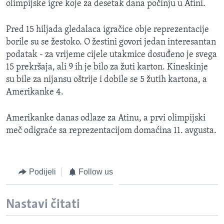
olimpijske igre koje za desetak dana počinju u Atini.
MAGAZIN
O GLASU AMERIKE
Pred 15 hiljada gledalaca igračice obje reprezentacije
borile su se žestoko. O žestini govori jedan interesantan
Learning English
podatak - za vrijeme cijele utakmice dosuđeno je svega
15 prekršaja, ali 9 ih je bilo za žuti karton. Kineskinje
su bile za nijansu oštrije i dobile se 5 žutih kartona, a
PRATITE NAS
Amerikanke 4.
Amerikanke danas odlaze za Atinu, a prvi olimpijski
Jezici
meč odigraće sa reprezentacijom domaćina 11. avgusta.
Podijeli
Follow us
Nastavi čitati