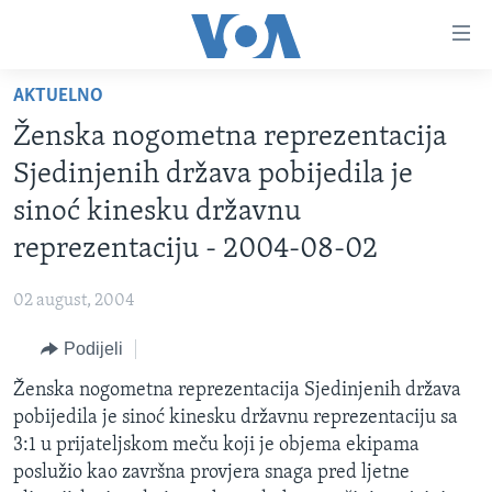
Linkovi
Pređi
na
AKTUELNO
glavni
TV PROGRAM
sadržaj
Ženska nogometna reprezentacija
VIDEO
Pređi
Sjedinjenih država pobijedila je
na
FOTOGRAFIJE DANA
sinoć kinesku državnu
glavnu
VIJESTI
navigaciju
reprezentaciju - 2004-08-02
Idi
NAUKA I TEHNOLOGIJA
SJEDINJENE AMERIČKE DRŽAVE
na
02 august, 2004
SPECIJALNI PROJEKTI
BOSNA I HERCEGOVINA
pretragu
Podijeli
KORUPCIJA
SVIJET
Ženska nogometna reprezentacija Sjedinjenih država
SLOBODA MEDIJA
pobijedila je sinoć kinesku državnu reprezentaciju sa
ŽENSKA STRANA
3:1 u prijateljskom meču koji je objema ekipama
poslužio kao završna provjera snaga pred ljetne
IZBJEGLIČKA STRANA