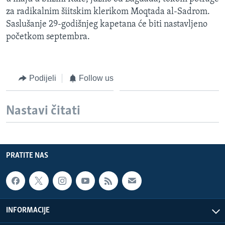
MAGAZIN
za radikalnim šiitskim klerikom Moqtada al-Sadrom.
Saslušanje 29-godišnjeg kapetana će biti nastavljeno
O GLASU AMERIKE
početkom septembra.
Learning English
Podijeli
Follow us
PRATITE NAS
Nastavi čitati
Jezici
PRATITE NAS
INFORMACIJE