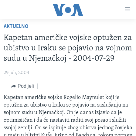
Linkovi
Pređi
na
AKTUELNO
glavni
TV PROGRAM
sadržaj
Kapetan američke vojske optužen za
VIDEO
Pređi
ubistvo u Iraku se pojavio na vojnom
na
FOTOGRAFIJE DANA
sudu u Njemačkoj - 2004-07-29
glavnu
VIJESTI
navigaciju
29 juli, 2004
Idi
NAUKA I TEHNOLOGIJA
SJEDINJENE AMERIČKE DRŽAVE
na
Podijeli
SPECIJALNI PROJEKTI
BOSNA I HERCEGOVINA
pretragu
Kapetan američke vojske Rogelio Maynulet koji je
KORUPCIJA
SVIJET
optužen za ubistvo u Iraku se pojavio na saslušanju na
SLOBODA MEDIJA
vojnom sudu u Njemačkoj. On je danas izjavio da je
ŽENSKA STRANA
optimisitčan i da će nastaviti raditi svoj posao i služiti
svojoj zemlji. On se ispituje zbog ubistva jednog čovjeka
IZBJEGLIČKA STRANA
u maju u blizini Kufe, južno od Bagdada, tokom potrage