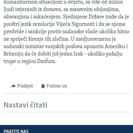
humanitarnom situacijom u svijetu, sa više od milion
MAGAZIN
ljudi istjeranih iz domova, sa masovnim ubijanjima,
O GLASU AMERIKE
silovanjima i sakaćenjem. Sjedinjene Države traže da je
pooštri jezik rezolucije Vijeća Sigurnosti i da se njome
predvide i sankcije protiv sudanske vlade ukoliko hitno
Learning English
ne spriječi širenje tih zločina. U medjuvremenu je
sudanski ministar vanjskih poslova upozorio Ameriku i
PRATITE NAS
Britaniju da će dobiti još jedan Irak - ukoliko pošalju
trupe u region Darfura.
Jezici
Podijeli
Follow us
Nastavi čitati
PRATITE NAS