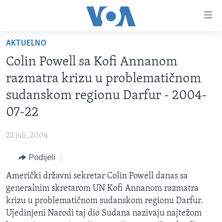
Linkovi
Pređi
na
AKTUELNO
glavni
TV PROGRAM
sadržaj
Colin Powell sa Kofi Annanom
VIDEO
Pređi
razmatra krizu u problematičnom
na
FOTOGRAFIJE DANA
sudanskom regionu Darfur - 2004-
glavnu
VIJESTI
navigaciju
07-22
Idi
NAUKA I TEHNOLOGIJA
SJEDINJENE AMERIČKE DRŽAVE
na
22 juli, 2004
SPECIJALNI PROJEKTI
BOSNA I HERCEGOVINA
pretragu
Podijeli
KORUPCIJA
SVIJET
Američki državni sekretar Colin Powell danas sa
SLOBODA MEDIJA
generalnim skretarom UN Kofi Annanom razmatra
ŽENSKA STRANA
krizu u problematičnom sudanskom regionu Darfur.
Ujedinjeni Narodi taj dio Sudana nazivaju najtežom
IZBJEGLIČKA STRANA