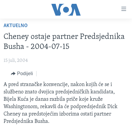
Linkovi
Pređi
na
AKTUELNO
glavni
TV PROGRAM
sadržaj
Cheney ostaje partner Predsjednika
VIDEO
Pređi
Busha - 2004-07-15
na
FOTOGRAFIJE DANA
glavnu
15 juli, 2004
VIJESTI
navigaciju
Idi
Podijeli
NAUKA I TEHNOLOGIJA
SJEDINJENE AMERIČKE DRŽAVE
na
SPECIJALNI PROJEKTI
A pred stranačke konvencije, nakon kojih će se i
BOSNA I HERCEGOVINA
pretragu
službeno znato dvojica predsjedničkih kandidata,
KORUPCIJA
SVIJET
Bijela Kuća je danas razbila priče koje kruže
SLOBODA MEDIJA
Washingtonom, rekavši da će podpredsjednik Dick
Cheney na predstojećim izborima ostati partner
ŽENSKA STRANA
Predsjednika Busha.
IZBJEGLIČKA STRANA