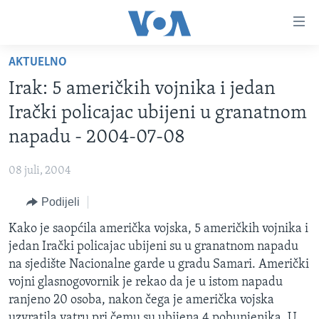
Linkovi
Pređi
na
AKTUELNO
glavni
TV PROGRAM
sadržaj
Irak: 5 američkih vojnika i jedan
VIDEO
Pređi
Irački policajac ubijeni u granatnom
na
FOTOGRAFIJE DANA
napadu - 2004-07-08
glavnu
VIJESTI
navigaciju
08 juli, 2004
Idi
NAUKA I TEHNOLOGIJA
SJEDINJENE AMERIČKE DRŽAVE
na
Podijeli
SPECIJALNI PROJEKTI
BOSNA I HERCEGOVINA
pretragu
Kako je saopćila američka vojska, 5 američkih vojnika i
KORUPCIJA
SVIJET
jedan Irački policajac ubijeni su u granatnom napadu
SLOBODA MEDIJA
na sjedište Nacionalne garde u gradu Samari. Američki
ŽENSKA STRANA
vojni glasnogovornik je rekao da je u istom napadu
ranjeno 20 osoba, nakon čega je američka vojska
IZBJEGLIČKA STRANA
uzvratila vatru pri čemu su ubijena 4 pobunjenika. U