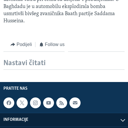
MAGAZIN
Baghdadu je u automobilu eksplodirala bomba
usmrtivši bivšeg zvaničnika Baath partije Saddama
O GLASU AMERIKE
Husseina.
Learning English
Podijeli
Follow us
PRATITE NAS
Nastavi čitati
Jezici
PRATITE NAS
INFORMACIJE