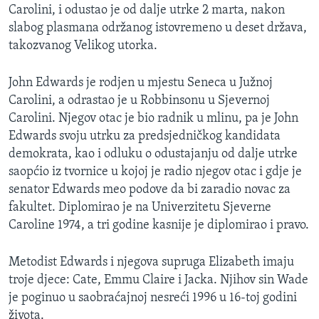
Carolini, i odustao je od dalje utrke 2 marta, nakon
slabog plasmana održanog istovremeno u deset država,
takozvanog Velikog utorka.
John Edwards je rodjen u mjestu Seneca u Južnoj
Carolini, a odrastao je u Robbinsonu u Sjevernoj
Carolini. Njegov otac je bio radnik u mlinu, pa je John
Edwards svoju utrku za predsjedničkog kandidata
demokrata, kao i odluku o odustajanju od dalje utrke
saopćio iz tvornice u kojoj je radio njegov otac i gdje je
senator Edwards meo podove da bi zaradio novac za
fakultet. Diplomirao je na Univerzitetu Sjeverne
Caroline 1974, a tri godine kasnije je diplomirao i pravo.
Metodist Edwards i njegova supruga Elizabeth imaju
troje djece: Cate, Emmu Claire i Jacka. Njihov sin Wade
je poginuo u saobraćajnoj nesreći 1996 u 16-toj godini
života.