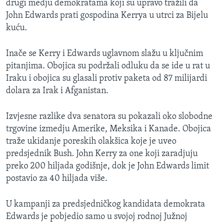
drugi medju demokratama koji su upravo tražili da
John Edwards prati gospodina Kerrya u utrci za Bijelu
kuću.
Inače se Kerry i Edwards uglavnom slažu u ključnim
pitanjima. Obojica su podržali odluku da se ide u rat u
Iraku i obojica su glasali protiv paketa od 87 milijardi
dolara za Irak i Afganistan.
Izvjesne razlike dva senatora su pokazali oko slobodne
trgovine izmedju Amerike, Meksika i Kanade. Obojica
traže ukidanje poreskih olakšica koje je uveo
predsjednik Bush. John Kerry za one koji zaradjuju
preko 200 hiljada godišnje, dok je John Edwards limit
postavio za 40 hiljada više.
U kampanji za predsjedničkog kandidata demokrata
Edwards je pobjedio samo u svojoj rodnoj Južnoj