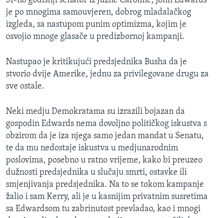
51-no godišnji senator iz Južne Caroline, John Edwards
MAGAZIN
je po mnogima samouvjeren, dobrog mladalačkog
izgleda, sa nastupom punim optimizma, kojim je
O GLASU AMERIKE
osvojio mnoge glasače u predizbornoj kampanji.
Learning English
Nastupao je kritikujući predsjednika Busha da je
stvorio dvije Amerike, jednu za privilegovane drugu za
PRATITE NAS
sve ostale.
Neki medju Demokratama su izrazili bojazan da
gospodin Edwards nema dovoljno političkog iskustva s
Jezici
obzirom da je iza njega samo jedan mandat u Senatu,
te da mu nedostaje iskustva u medjunarodnim
poslovima, posebno u ratno vrijeme, kako bi preuzeo
dužnosti predsjednika u slučaju smrti, ostavke ili
smjenjivanja predsjednika. Na to se tokom kampanje
žalio i sam Kerry, ali je u kasnijim privatnim susretima
sa Edwardsom tu zabrinutost prevladao, kao i mnogi