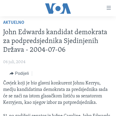
Linkovi
Pređi
na
AKTUELNO
glavni
TV PROGRAM
sadržaj
John Edwards kandidat demokrata
VIDEO
Pređi
za podpredsjednika Sjedinjenih
na
FOTOGRAFIJE DANA
Država - 2004-07-06
glavnu
VIJESTI
navigaciju
06 juli, 2004
Idi
NAUKA I TEHNOLOGIJA
SJEDINJENE AMERIČKE DRŽAVE
na
Podijeli
SPECIJALNI PROJEKTI
BOSNA I HERCEGOVINA
pretragu
Čovjek koji je bio glavni konkurent Johnu Kerryu,
KORUPCIJA
SVIJET
medju kandidatima demokrata za predsjednika sada
SLOBODA MEDIJA
će se naći na istom glasačkom listiću sa senatorom
ŽENSKA STRANA
Kerryjem, kao njegov izbor za potpredsjednika.
IZBJEGLIČKA STRANA