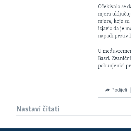
MAGAZIN
Očekivalo se d
O GLASU AMERIKE
mjera uključuj
mjera, koje su
izjavio da je 
napadi protiv I
U međuvremenu
Basri. Zvanični
pobunjenici pr
Podijeli
Nastavi čitati