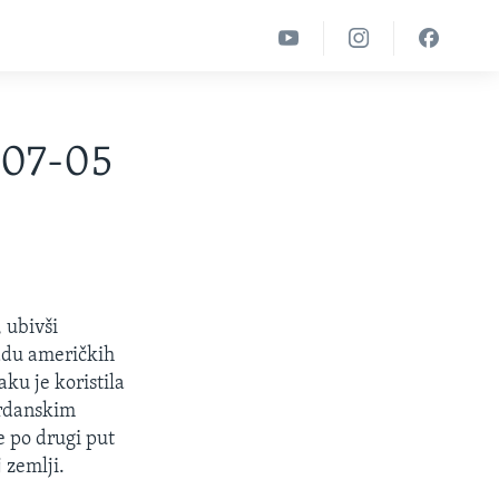
-07-05
, ubivši
adu američkih
ku je koristila
ordanskim
 po drugi put
 zemlji.