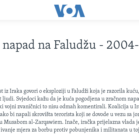
 napad na Faludžu - 2004
st iz Iraka govori o eksploziji u Faludži koja je razorila kuću
 ljudi. Svjedoci kažu da je kuća pogodjena u zračnom nap
 vojni zvaničnici to nisu odmah komentirali. Koalicija u Ira
ako bi napali skrovišta terorista koji se dovode u vezu sa j
 Musabom al-Zarqawiem. Inače, iračka prijelazna vlada je
jivanje mjera za borbu protiv pobunjenika i militanata u toj