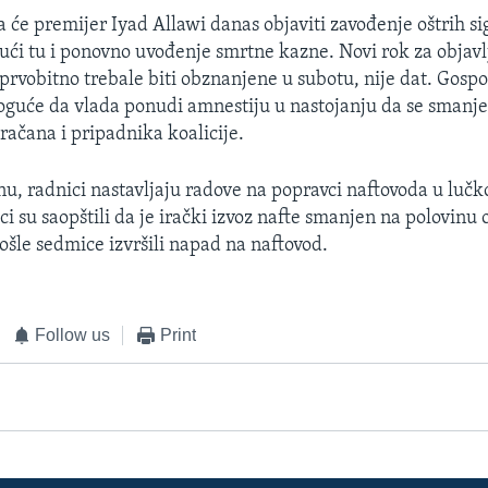
a će premijer Iyad Allawi danas objaviti zavođenje oštrih s
ući tu i ponovno uvođenje smrtne kazne. Novi rok za objavl
 prvobitno trebale biti obznanjene u subotu, nije dat. Gospo
moguće da vlada ponudi amnestiju u nastojanju da se smanj
račana i pripadnika koalicije.
, radnici nastavljaju radove na popravci naftovoda u luč
ci su saopštili da je irački izvoz nafte smanjen na polovinu
ošle sedmice izvršili napad na naftovod.
Follow us
Print