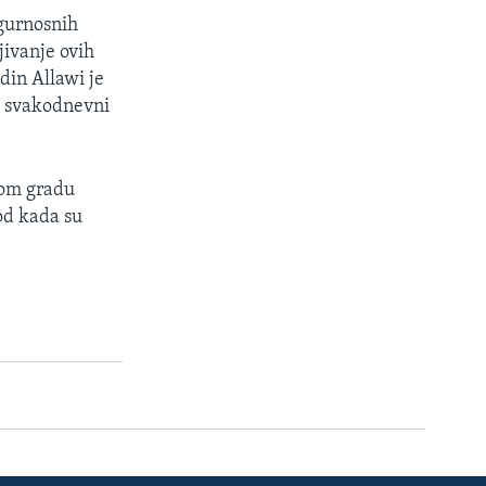
igurnosnih
jivanje ovih
din Allawi je
e svakodnevni
kom gradu
 od kada su