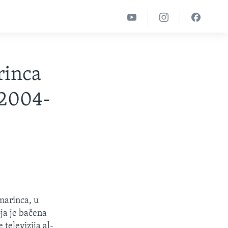
rinca
 2004-
marinca, u
ja je bačena
 televizija al-