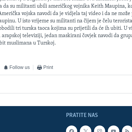
a da su militanti ubili američkog vojnika Keith Maupina, koj
Američka vojska navodi da je vidjela taj video i da ne može 
aupinu. U isto vrijeme su militanti na čijem je čelu terori
bodili tri turska taoca kojima su prijetili da će ih ubiti. U
arapskoj televiziji, jedan maskirani čovjek navodi da gru
bit muslimana u Turskoj.
Follow us
Print
PRATITE NAS