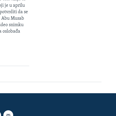
i je u aprilu
potvrditi da se
sta Abu Musab
 video snimku
pa oslobađa