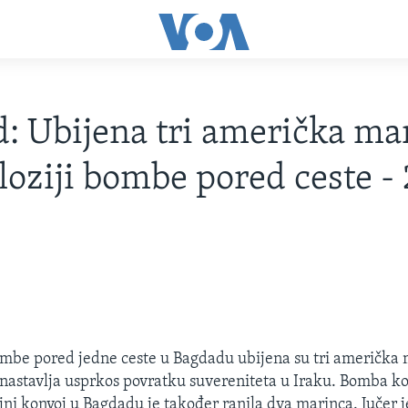
: Ubijena tri američka ma
loziji bombe pored ceste -
ombe pored jedne ceste u Bagdadu ubijena su tri američka 
e nastavlja usprkos povratku suvereniteta u Iraku. Bomba ko
ni konvoj u Bagdadu je također ranila dva marinca. Jučer je