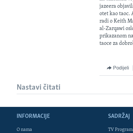
MAGAZIN
jazeera objavil
O GLASU AMERIKE
otet kao taoc. 
radi o Keith M
al-Zarqawi oslo
prikazanom na 
taoce za dobro
Podijeli
Nastavi čitati
INFORMACIJE
SADRŽAJ
Learning English
O nama
TV Program