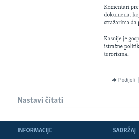
MAGAZIN
Komentari pred
O GLASU AMERIKE
dokumenat koj
stražarima da 
Kasnije je gos
istražne politi
terorizma.
Podijeli
Nastavi čitati
INFORMACIJE
SADRŽAJ