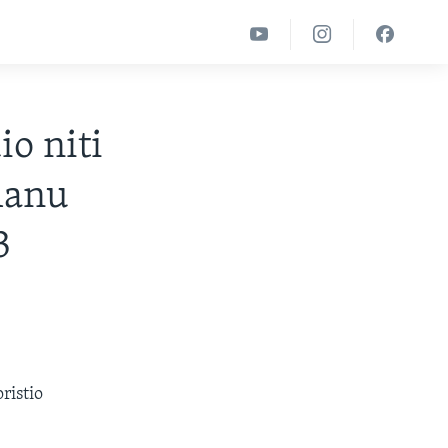
io niti
manu
3
ristio