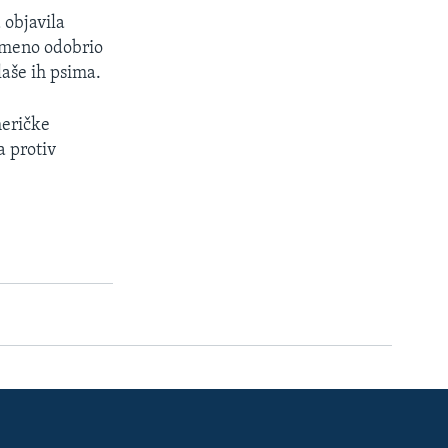
 objavila
emeno odobrio
aše ih psima.
meričke
a protiv